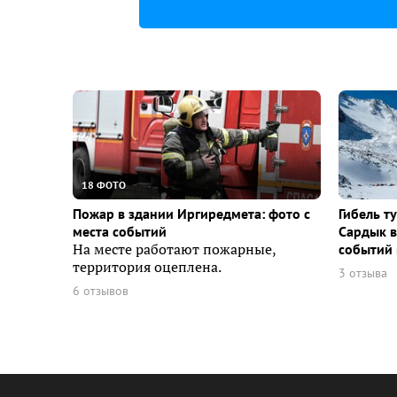
18 ФОТО
Пожар в здании Иргиредмета: фото с
Гибель т
места событий
Сардык в
На месте работают пожарные,
событий 
территория оцеплена.
3 отзыва
6 отзывов