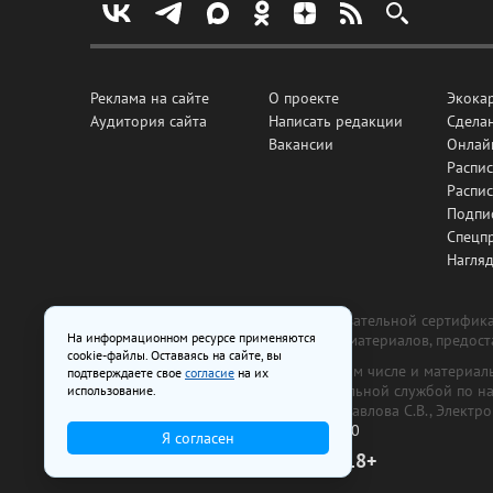
Реклама на сайте
О проекте
Экока
Аудитория сайта
Написать редакции
Сделан
Вакансии
Онлай
Распис
Распи
Подпи
Спецп
Нагля
Все рекламные товары подлежат обязательной сертификац
На информационном ресурсе применяются
изготовлена и размещена на основе материалов, предос
cookie-файлы. Оставаясь на сайте, вы
На сайте www.irk.ru размещаются в том числе и материа
подтверждаете свое
согласие
на их
от 29 октября 2018 г., выдан Федеральной службой по 
использование.
ООО «Ирк.ру». Главный редактор — Павлова С.В., Электр
Телефон редакции:
+7 (3952) 48-88-50
Я согласен
18+
© 2003–2026 IRK.ru Твой Иркутск