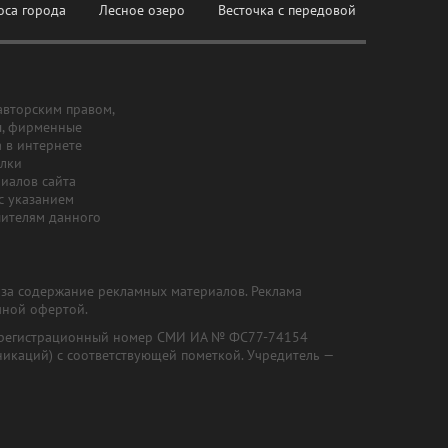
оса города
Лесное озеро
Весточка с передовой
авторским правом,
ы, фирменные
а в интернете
ылки
риалов сайта
с указанием
шителям данного
и за содержание рекламных материалов. Реклама
чной офертой.
") (регистрационный номер СМИ ИА № ФС77-74154
никаций) с соответствующей пометкой. Учредитель —