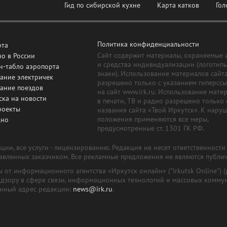
Гид по сибирской кухне
Карта катков
Гол
Политика конфиденциальности
рта
Сайт содержит материалы, охраняемые 
о в России
и средства индивидуализации (логотип
н-табло аэропорта
знаки). Использование материалов сайт
ание электричек
разрешено только с указанием гиперсс
сание поездов
на сайт www.irk.ru. Использование мате
ска на новости
в печати, ТВ и радио разрешено только 
роекты
названия сайта «Твой Иркутск». К нару
положения применяются все меры,
дно
предусмотренные ст. 1301 ГК РФ.
ии, все услуги - лицензированию. Редакция не несет ответственност
тавленных заказчиком. Все рекламные предложения не являются публи
лы от информационного агентства «Иркутск онлайн» ("Irkutsk Online
надзору в сфере связи, информационных технологий и массовых комму
онный адрес редакции:
news@irk.ru
.