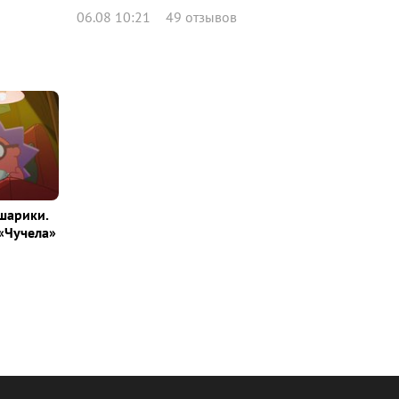
06.08 10:21
49 отзывов
шарики.
«Чучела»