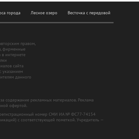
оса города
Лесное озеро
Весточка с передовой
авторским правом,
ы, фирменные
а в интернете
ылки
риалов сайта
с указанием
шителям данного
и за содержание рекламных материалов. Реклама
чной офертой.
") (регистрационный номер СМИ ИА № ФС77-74154
никаций) с соответствующей пометкой. Учредитель —