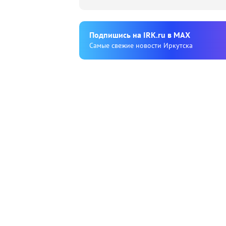
Подпишиcь на IRK.ru в MAX
Cамые свежие новости Иркутска