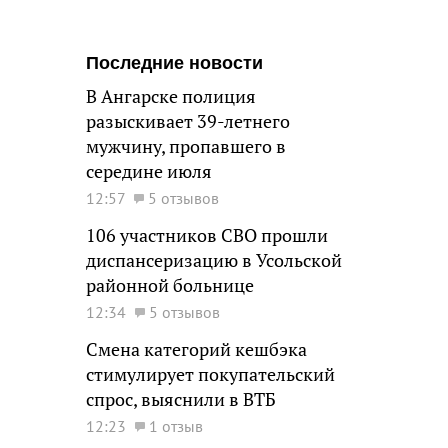
Последние новости
В Ангарске полиция
разыскивает 39-летнего
мужчину, пропавшего в
середине июля
12:57
5 отзывов
106 участников СВО прошли
диспансеризацию в Усольской
районной больнице
12:34
5 отзывов
Смена категорий кешбэка
стимулирует покупательский
спрос, выяснили в ВТБ
12:23
1 отзыв