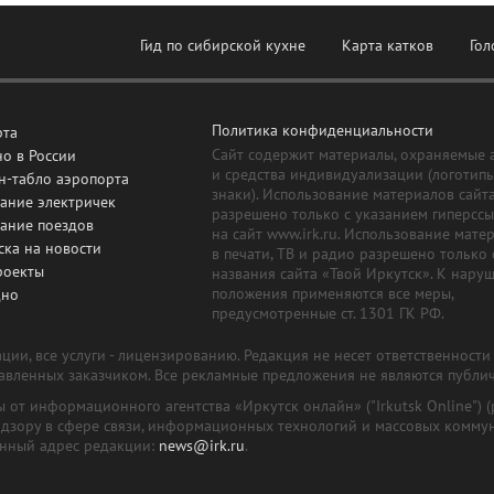
Гид по сибирской кухне
Карта катков
Гол
Политика конфиденциальности
рта
Сайт содержит материалы, охраняемые 
о в России
и средства индивидуализации (логотип
н-табло аэропорта
знаки). Использование материалов сайт
ание электричек
разрешено только с указанием гиперсс
сание поездов
на сайт www.irk.ru. Использование мате
ска на новости
в печати, ТВ и радио разрешено только 
роекты
названия сайта «Твой Иркутск». К нару
положения применяются все меры,
дно
предусмотренные ст. 1301 ГК РФ.
ии, все услуги - лицензированию. Редакция не несет ответственност
тавленных заказчиком. Все рекламные предложения не являются публи
лы от информационного агентства «Иркутск онлайн» ("Irkutsk Online
надзору в сфере связи, информационных технологий и массовых комму
онный адрес редакции:
news@irk.ru
.