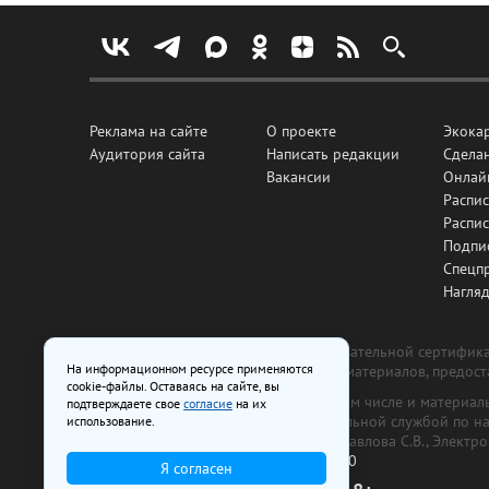
Реклама на сайте
О проекте
Экока
Аудитория сайта
Написать редакции
Сделан
Вакансии
Онлай
Распис
Распи
Подпи
Спецп
Нагля
Все рекламные товары подлежат обязательной сертификац
На информационном ресурсе применяются
изготовлена и размещена на основе материалов, предос
cookie-файлы. Оставаясь на сайте, вы
На сайте www.irk.ru размещаются в том числе и материа
подтверждаете свое
согласие
на их
от 29 октября 2018 г., выдан Федеральной службой по 
использование.
ООО «Ирк.ру». Главный редактор — Павлова С.В., Электр
Телефон редакции:
+7 (3952) 48-88-50
Я согласен