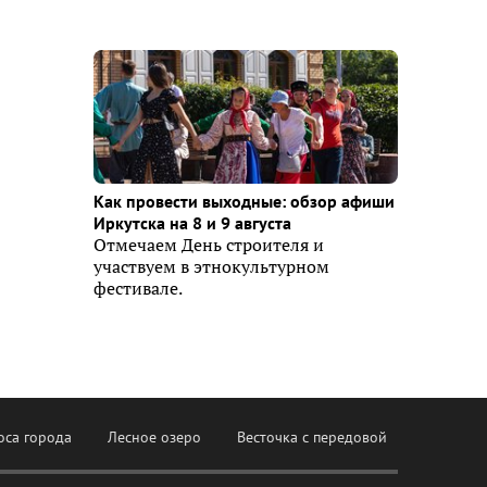
Как провести выходные: обзор афиши
Иркутска на 8 и 9 августа
Отмечаем День строителя и
участвуем в этнокультурном
фестивале.
оса города
Лесное озеро
Весточка с передовой