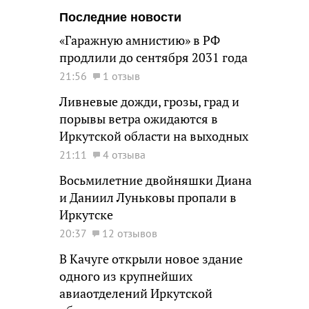
Последние новости
«Гаражную амнистию» в РФ
продлили до сентября 2031 года
21:56
1 отзыв
Ливневые дожди, грозы, град и
порывы ветра ожидаются в
Иркутской области на выходных
21:11
4 отзыва
Восьмилетние двойняшки Диана
и Даниил Луньковы пропали в
Иркутске
20:37
12 отзывов
В Качуге открыли новое здание
одного из крупнейших
авиаотделений Иркутской