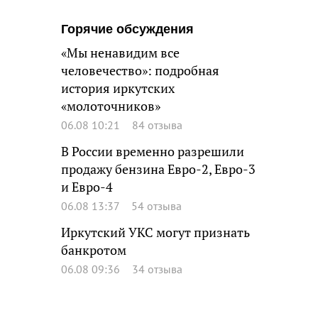
Горячие обсуждения
«Мы ненавидим все
человечество»: подробная
история иркутских
«молоточников»
06.08 10:21
84 отзыва
В России временно разрешили
продажу бензина Евро-2, Евро-3
и Евро-4
06.08 13:37
54 отзыва
Иркутский УКС могут признать
банкротом
06.08 09:36
34 отзыва