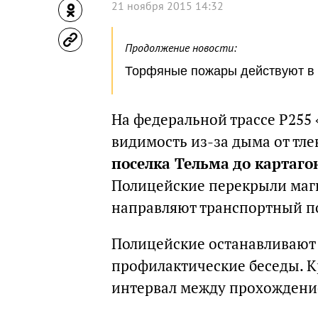
21 ноября 2015 14:32
Продолжение новости:
Торфяные пожары действуют в 
На федеральной трассе Р255
видимость из-за дыма от тл
поселка Тельма до картаг
Полицейские перекрыли маги
направляют транспортный по
Полицейские останавливают
профилактические беседы. К
интервал между прохождение