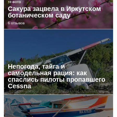
39 ФОТО
Сакура зацвела в Иркутском
ботаническом саду
6 отзывов
Непогода, тайга и
самодельная рация: как
спаслись пилоты пропавшего
Cessna