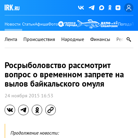
Новости
Статьи
Афиша
Фото
Погода
Ту
Лента
Происшествия
Народные
Финансы
Регионы
Росрыболовство рассмотрит
вопрос о временном запрете на
вылов байкальского омуля
24 ноября 2015 16:53
Продолжение новости: