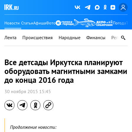
Новости
Статьи
Афиша
Фото
Погода
Ту
Лента
Происшествия
Народные
Финансы
Регионы
Все детсады Иркутска планируют
оборудовать магнитными замками
до конца 2016 года
30 ноября 2015 15:45
Продолжение новости: