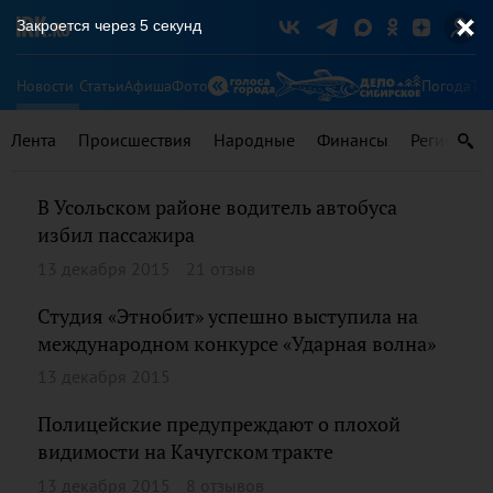
Закроется через
4
секунд
Новости
Статьи
Афиша
Фото
Погода
Ту
Лента
Происшествия
Народные
Финансы
Регионы
В Усольском районе водитель автобуса
избил пассажира
13 декабря 2015
21 отзыв
Студия «Этнобит» успешно выступила на
международном конкурсе «Ударная волна»
13 декабря 2015
Полицейские предупреждают о плохой
видимости на Качугском тракте
13 декабря 2015
8 отзывов