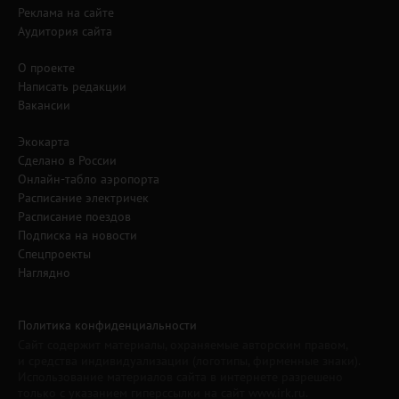
Реклама на сайте
Аудитория сайта
О проекте
Написать редакции
Вакансии
Экокарта
Сделано в России
Онлайн-табло аэропорта
Расписание электричек
Расписание поездов
Подписка на новости
Спецпроекты
Наглядно
Политика конфиденциальности
Сайт содержит материалы, охраняемые авторским правом,
и средства индивидуализации (логотипы, фирменные знаки).
Использование материалов сайта в интернете разрешено
только с указанием гиперссылки на сайт www.irk.ru.