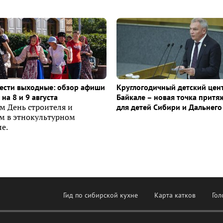
ести выходные: обзор афиши
Круглогодичный детский цен
на 8 и 9 августа
Байкале – новая точка притя
м День строителя и
для детей Сибири и Дальнего
ем в этнокультурном
е.
Гид по сибирской кухне
Карта катков
Гол