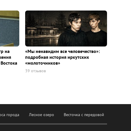
тр на
«Мы ненавидим все человечество»:
жения
подробная история иркутских
 Востока
«молоточников»
39 отзывов
оса города
Лесное озеро
Весточка с передовой