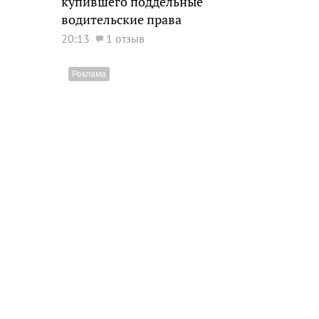
купившего поддельные
водительские права
20:13
1 отзыв