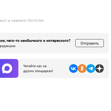
текст и нажмите
Ctrl
+
Enter
ия, чего-то необычного и интересного?
Отправить
 редакцию
Читайте нас на
других площадках!