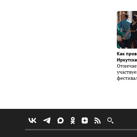
Как пров
Иркутска 
Отмечае
участву
фестивал