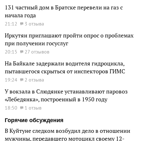
131 частный дом в Братске перевели на газ с
начала года
21:12
3 отзыва
Иркутян приглашают пройти опрос о проблемах
при получении госуслуг
20:15
27 отзывов
На Байкале задержали водителя гидроцикла,
пытавшегося скрыться от инспекторов ГИМС
19:24
2 отзыва
У вокзала в Слюдянке устанавливают паровоз
«Лебедянка», построенный в 1950 году
18:50
1 отзыв
Горячие обсуждения
В Куйтуне следком возбудил дело в отношении
мужчины, передавшего мотоцикл своему 12-