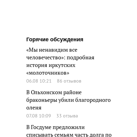
Горячие обсуждения
«Мы ненавидим все
человечество»: подробная
история иркутских
«молоточников»
06.08 10:21
86 отзывов
В Ольхонском районе
браконьеры убили благородного
оленя
07.08 10:09
33 отзыва
В Госдуме предложили
списывать семьям часть долга по