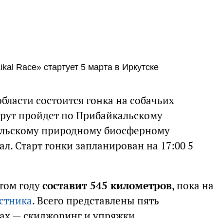
ikal Race» стартует 5 марта в Иркутске
области состоится гонка на собачьих
шрут пройдет по Прибайкальскому
альскому природному биосферному
ал. Старт гонки запланирован на 17:00 5
том году
составит 545 километров
, пока на
астника
. Всего представлены пять
ах — скиджоринг и упряжки.