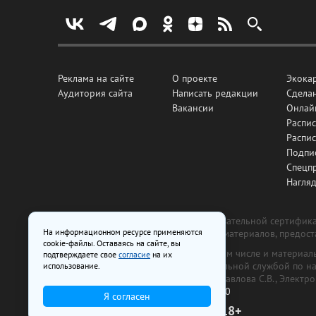
Реклама на сайте
О проекте
Экока
Аудитория сайта
Написать редакции
Сделан
Вакансии
Онлай
Распис
Распи
Подпи
Спецп
Нагля
Все рекламные товары подлежат обязательной сертификац
На информационном ресурсе применяются
изготовлена и размещена на основе материалов, предос
cookie-файлы. Оставаясь на сайте, вы
На сайте www.irk.ru размещаются в том числе и материа
подтверждаете свое
согласие
на их
от 29 октября 2018 г., выдан Федеральной службой по 
использование.
ООО «Ирк.ру». Главный редактор — Павлова С.В., Электр
Телефон редакции:
+7 (3952) 48-88-50
Я согласен
18+
© 2003–2026 IRK.ru Твой Иркутск