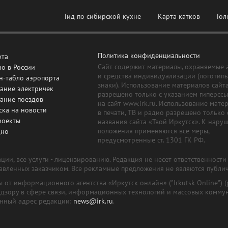
Гид по сибирской кухне
Карта катков
Гол
Политика конфиденциальности
рта
Сайт содержит материалы, охраняемые 
о в России
и средства индивидуализации (логотип
н-табло аэропорта
знаки). Использование материалов сайт
ание электричек
разрешено только с указанием гиперсс
сание поездов
на сайт www.irk.ru. Использование мате
ска на новости
в печати, ТВ и радио разрешено только 
роекты
названия сайта «Твой Иркутск». К нару
положения применяются все меры,
дно
предусмотренные ст. 1301 ГК РФ.
ии, все услуги - лицензированию. Редакция не несет ответственност
тавленных заказчиком. Все рекламные предложения не являются публи
лы от информационного агентства «Иркутск онлайн» ("Irkutsk Online
надзору в сфере связи, информационных технологий и массовых комму
онный адрес редакции:
news@irk.ru
.