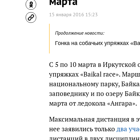
марта
15 января 2016 15:23
Продолжение новости:
Гонка на собачьих упряжках «Ba
С 5 по 10 марта в Иркутской 
упряжках «Baikal race». Мар
национальному парку, Байк
заповеднику и по озеру Байк
марта от ледокола «Ангара».
Максимальная дистанция в э
нее заявились только
два уч
дистанций в двух дисциплин