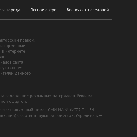
оса города
Лесное озеро
Весточка с передовой
авторским правом,
ы, фирменные
а в интернете
ылки
риалов сайта
с указанием
шителям данного
и за содержание рекламных материалов. Реклама
чной офертой.
") (регистрационный номер СМИ ИА № ФС77-74154
никаций) с соответствующей пометкой. Учредитель —