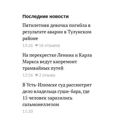
Последние новости
Пятилетняя девочка погибла в
результате аварии в Тулунском
районе
13:26
16 отзывов
На перекрестке Ленина и Карла
Маркса ведут капремонт
трамвайных путей
12:56
2 отзыва
В Усть-Илимске суд рассмотрит
дело владельца суши-бара, где
15 человек заразились
сальмонеллезом
11:20