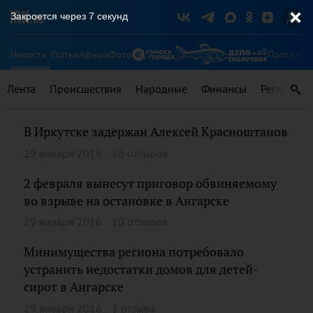
Закроется через
7
секунд
Новости
Статьи
Афиша
Фото
Погода
Ту
Лента
Происшествия
Народные
Финансы
Регионы
В Иркутске задержан Алексей Красноштанов
29 января 2016
26 отзывов
2 февраля вынесут приговор обвиняемому
во взрыве на остановке в Ангарске
29 января 2016
10 отзывов
Минимущества региона потребовало
устранить недостатки домов для детей-
сирот в Ангарске
29 января 2016
3 отзыва