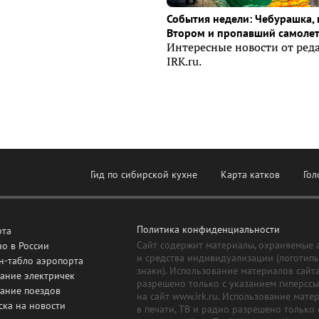
События недели: Чебурашка, 
Втором и пропавший самоле
Интересные новости от ред
IRK.ru.
Гид по сибирской кухне
Карта катков
Гол
Политика конфиденциальности
рта
Сайт содержит материалы, охраняемые 
о в России
и средства индивидуализации (логотип
н-табло аэропорта
знаки). Использование материалов сайт
ание электричек
разрешено только с указанием гиперсс
сание поездов
на сайт www.irk.ru. Использование мате
ска на новости
в печати, ТВ и радио разрешено только 