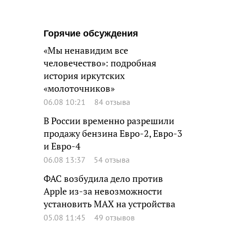
Горячие обсуждения
«Мы ненавидим все
человечество»: подробная
история иркутских
«молоточников»
06.08 10:21
84 отзыва
В России временно разрешили
продажу бензина Евро-2, Евро-3
и Евро-4
06.08 13:37
54 отзыва
ФАС возбудила дело против
Apple из-за невозможности
установить MAX на устройства
05.08 11:45
49 отзывов