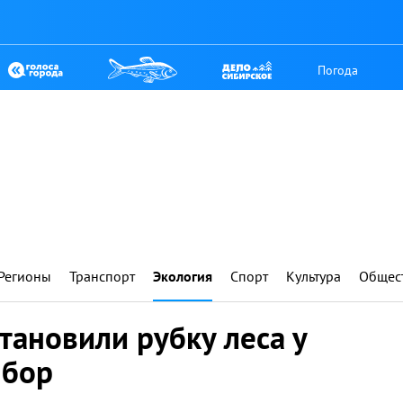
Погода
Регионы
Транспорт
Экология
Спорт
Культура
Общес
ановили рубку леса у
 бор