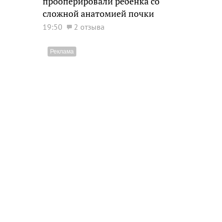
прооперировали ребенка со
сложной анатомией почки
19:50
2 отзыва