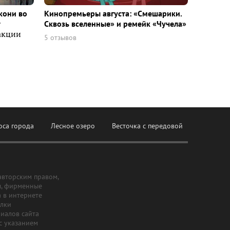
кони во
Кинопремьеры августа: «Смешарики.
т
Сквозь вселенные» и ремейк «Чучела»
акции
5 отзывов
оса города
Лесное озеро
Весточка с передовой
авторским правом,
ы, фирменные
а в интернете
ылки
риалов сайта
с указанием