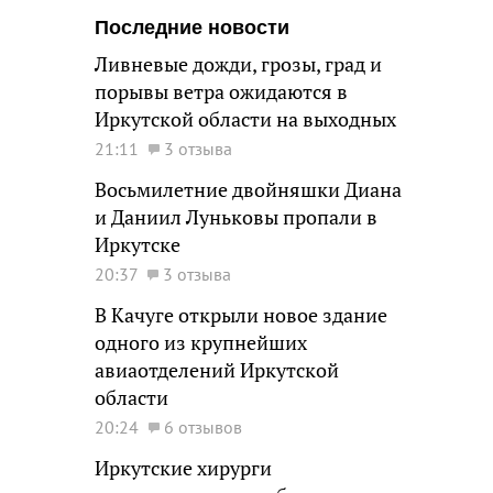
Последние новости
Ливневые дожди, грозы, град и
порывы ветра ожидаются в
Иркутской области на выходных
21:11
3 отзыва
Восьмилетние двойняшки Диана
и Даниил Луньковы пропали в
Иркутске
20:37
3 отзыва
В Качуге открыли новое здание
одного из крупнейших
авиаотделений Иркутской
области
20:24
6 отзывов
Иркутские хирурги