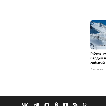
Гибель т
Сардык в
событий 
3 отзыва