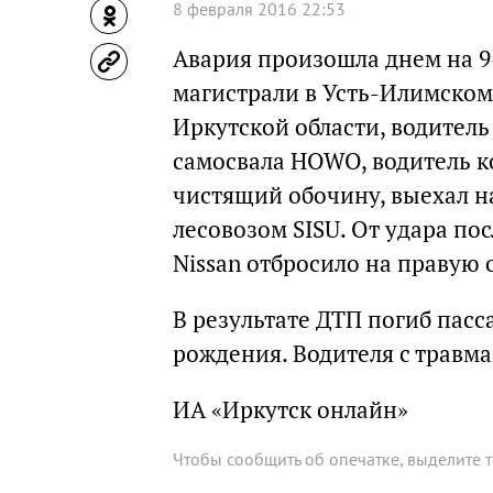
8 февраля 2016 22:53
Авария произошла днем на 9
магистрали в Усть-Илимском
Иркутской области, водитель 
самосвала HOWO, водитель к
чистящий обочину, выехал на
лесовозом SISU. От удара по
Nissan отбросило на правую 
В результате ДТП погиб пасс
рождения. Водителя с травм
ИА «Иркутск онлайн»
Чтобы сообщить об опечатке, выделите 