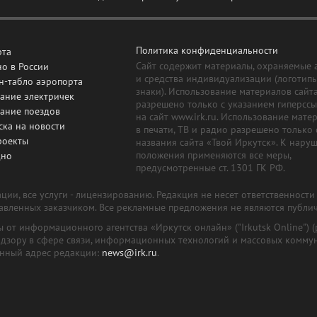
Политика конфиденциальности
рта
Сайт содержит материалы, охраняемые 
о в России
и средства индивидуализации (логотип
н-табло аэропорта
знаки). Использование материалов сайт
ание электричек
разрешено только с указанием гиперсс
сание поездов
на сайт www.irk.ru. Использование мате
ска на новости
в печати, ТВ и радио разрешено только 
роекты
названия сайта «Твой Иркутск». К нару
положения применяются все меры,
дно
предусмотренные ст. 1301 ГК РФ.
ии, все услуги - лицензированию. Редакция не несет ответственност
тавленных заказчиком. Все рекламные предложения не являются публи
лы от информационного агентства «Иркутск онлайн» ("Irkutsk Online
надзору в сфере связи, информационных технологий и массовых комму
онный адрес редакции:
news@irk.ru
.