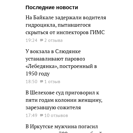
Последние новости
На Байкале задержали водителя
гидроцикла, пытавшегося
скрыться от инспекторов ГИМС
19:24
2 отзыва
У вокзала в Слюдянке
устанавливают паровоз
«Лебедянка», построенный в
1950 году
18:50
1 отзыв
В Шелехове суд приговорил к
пяти годам колонии женщину,
зарезавшую сожителя
17:49
10 отзывов
В Иркутске мужчина погасил