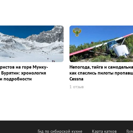
уристов на горе Мунку-
Непогода, тайга и самодельна
 Бурятии: хронология
как спаслись пилоты пропав
и подробности
Cessna
1 отзыв
Гид по сибирской кухне
Карта катков
Гол