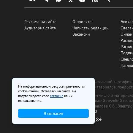
Реклама на сайте
О проекте
Экока
Аудитория сайта
Написать редакции
Сделан
Вакансии
Онлай
Распис
Распи
Подпи
Спецп
Нагля
Все рекламные товары подлежат обязательной сертификац
На информационном ресурсе применяются
изготовлена и размещена на основе материалов, предос
cookie-файлы. Оставаясь на сайте, вы
На сайте www.irk.ru размещаются в том числе и материа
подтверждаете свое
согласие
на их
от 29 октября 2018 г., выдан Федеральной службой по 
использование.
ООО «Ирк.ру». Главный редактор — Павлова С.В., Электр
Телефон редакции:
+7 (3952) 48-88-50
Я согласен
18+
© 2003–2026 IRK.ru Твой Иркутск