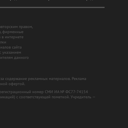
авторским правом,
ы, фирменные
а в интернете
ылки
риалов сайта
с указанием
шителям данного
и за содержание рекламных материалов. Реклама
чной офертой.
") (регистрационный номер СМИ ИА № ФС77-74154
никаций) с соответствующей пометкой. Учредитель —