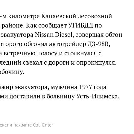
-м километре Капаевской лесовозной
 районе. Как сообщает УГИБДД по
эвакуатора Nissan Diesel, совершая обгон
оторого обгонял автогрейдер ДЗ-98В,
 встречную полосу и столкнулся с
следний съехал с дороги и опрокинулся.
обочину.
ажир эвакуатора, мужчина 1977 года
ами доставили в больницу Усть-Илимска.
текст и нажмите
Ctrl
+
Enter