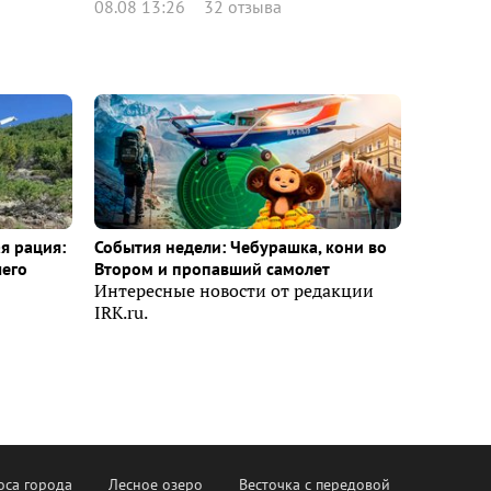
08.08 13:26
32 отзыва
я рация:
События недели: Чебурашка, кони во
шего
Втором и пропавший самолет
Интересные новости от редакции
IRK.ru.
оса города
Лесное озеро
Весточка с передовой