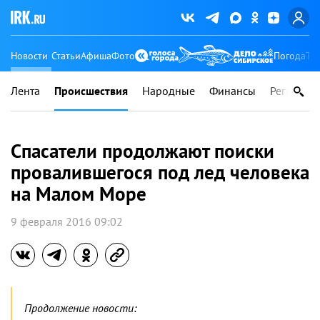
Новости
Статьи
Афиша
Фото
Погода
Ту
Лента
Происшествия
Народные
Финансы
Регионы
Спасатели продолжают поиски
провалившегося под лед человека
на Малом Море
9 февраля 2016 09:02
Продолжение новости: