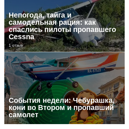
Непогода, тайга и
самодельная рация: как
спаслись пилоты пропавшего
Cessna
1 отзыв
События недели: Чебурашка,
кони во Втором и пропавший
самолет