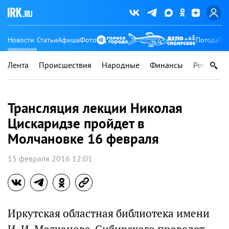
Новости
Статьи
Афиша
Фото
Погода
Ту
Лента
Происшествия
Народные
Финансы
Регионы
Трансляция лекции Николая
Цискаридзе пройдет в
Молчановке 16 февраля
15 февраля 2016 12:01
Иркутская областная библиотека имени