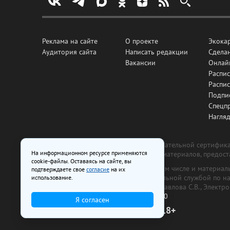
Реклама на сайте
О проекте
Экока
Аудитория сайта
Написать редакции
Сделан
Вакансии
Онлай
Распис
Распи
Подпи
Спецп
Нагля
Все рекламные товары подлежат обязательной сертификац
На информационном ресурсе применяются
изготовлена и размещена на основе материалов, предос
cookie-файлы. Оставаясь на сайте, вы
На сайте www.irk.ru размещаются в том числе и материа
подтверждаете свое
согласие
на их
от 29 октября 2018 г., выдан Федеральной службой по 
использование.
ООО «Ирк.ру». Главный редактор — Павлова С.В., Электр
Телефон редакции:
+7 (3952) 48-88-50
Я согласен
18+
© 2003–2026 IRK.ru Твой Иркутск