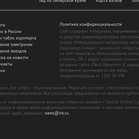
Гид по сибирской кухне
Карта катков
Гол
Политика конфиденциальности
рта
Сайт содержит материалы, охраняемые 
о в России
и средства индивидуализации (логотип
н-табло аэропорта
знаки). Использование материалов сайт
ание электричек
разрешено только с указанием гиперсс
сание поездов
на сайт www.irk.ru. Использование мате
ска на новости
в печати, ТВ и радио разрешено только 
роекты
названия сайта «Твой Иркутск». К нару
положения применяются все меры,
дно
предусмотренные ст. 1301 ГК РФ.
ии, все услуги - лицензированию. Редакция не несет ответственност
тавленных заказчиком. Все рекламные предложения не являются публи
лы от информационного агентства «Иркутск онлайн» ("Irkutsk Online
надзору в сфере связи, информационных технологий и массовых комму
онный адрес редакции:
news@irk.ru
.