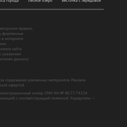
оса города
Лесное озеро
Весточка с передовой
авторским правом,
ы, фирменные
а в интернете
ылки
риалов сайта
с указанием
шителям данного
и за содержание рекламных материалов. Реклама
чной офертой.
") (регистрационный номер СМИ ИА № ФС77-74154
никаций) с соответствующей пометкой. Учредитель —