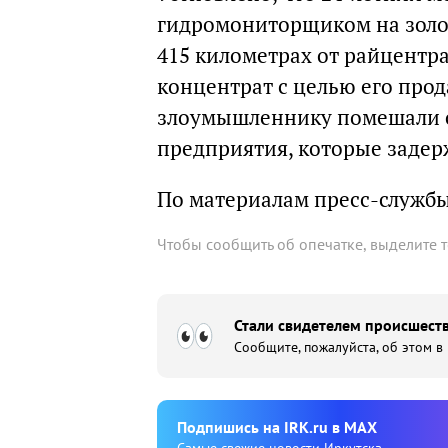
гидромониторщиком на золо
415 километрах от райцентр
концентрат с целью его прод
злоумышленнику помешали с
предприятия, которые задерж
По материалам пресс-служб
Чтобы сообщить об опечатке, выделите 
Стали свидетелем происшеств
Сообщите, пожалуйста, об этом в
Подпишиcь на IRK.ru в MAX