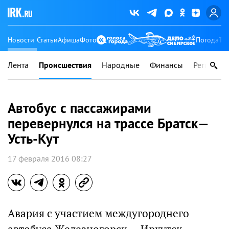
Новости
Статьи
Афиша
Фото
Погода
Ту
Лента
Происшествия
Народные
Финансы
Регионы
Автобус с пассажирами
перевернулся на трассе Братск—
Усть-Кут
17 февраля 2016 08:27
Авария с участием междугороднего