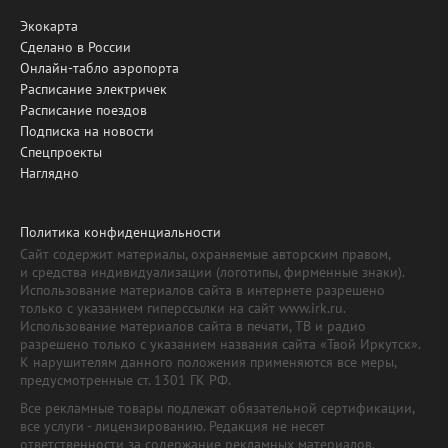
Экокарта
Сделано в России
Онлайн-табло аэропорта
Расписание электричек
Расписание поездов
Подписка на новости
Спецпроекты
Наглядно
Политика конфиденциальности
Сайт содержит материалы, охраняемые авторским правом,
и средства индивидуализации (логотипы, фирменные знаки).
Использование материалов сайта в интернете разрешено
только с указанием гиперссылки на сайт www.irk.ru.
Использование материалов сайта в печати, ТВ и радио
разрешено только с указанием названия сайта «Твой Иркутск».
К нарушителям данного положения применяются все меры,
предусмотренные ст. 1301 ГК РФ.
Все рекламные товары подлежат обязательной сертификации,
все услуги - лицензированию. Редакция не несет
ответственности за содержание рекламных материалов.