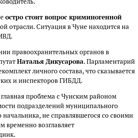
ководитель.
не
остро стоит вопрос криминогенной
ной отрасли. Ситуация в Чуне находится на
МВД.
нии правоохранительных органов в
путат
Наталья Дикусарова
. Парламентарий
екомплект личного состава, что сказывается
ских и инспекторов ГИБДД.
 главная проблема с Чунским районом
емости подразделений муниципального
о начальника, не справлявшегося со своими
ам временно возглавляет
дник.