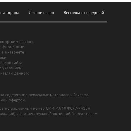
оса города
Лесное озеро
Весточка с передовой
авторским правом,
ы, фирменные
а в интернете
ылки
риалов сайта
с указанием
шителям данного
и за содержание рекламных материалов. Реклама
чной офертой.
") (регистрационный номер СМИ ИА № ФС77-74154
никаций) с соответствующей пометкой. Учредитель —