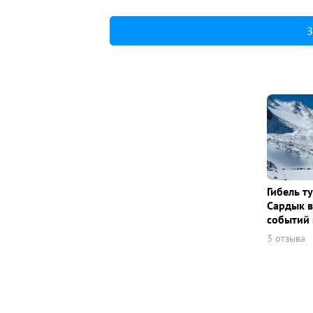
З
Гибель т
Сардык в
событий 
3 отзыва