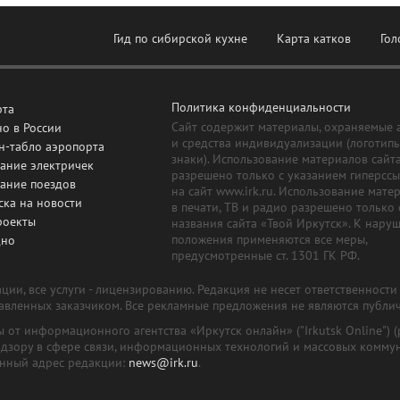
Гид по сибирской кухне
Карта катков
Гол
Политика конфиденциальности
рта
Сайт содержит материалы, охраняемые 
о в России
и средства индивидуализации (логотип
н-табло аэропорта
знаки). Использование материалов сайт
ание электричек
разрешено только с указанием гиперсс
сание поездов
на сайт www.irk.ru. Использование мате
ска на новости
в печати, ТВ и радио разрешено только 
роекты
названия сайта «Твой Иркутск». К нару
положения применяются все меры,
дно
предусмотренные ст. 1301 ГК РФ.
ии, все услуги - лицензированию. Редакция не несет ответственност
тавленных заказчиком. Все рекламные предложения не являются публи
лы от информационного агентства «Иркутск онлайн» ("Irkutsk Online
надзору в сфере связи, информационных технологий и массовых комму
онный адрес редакции:
news@irk.ru
.