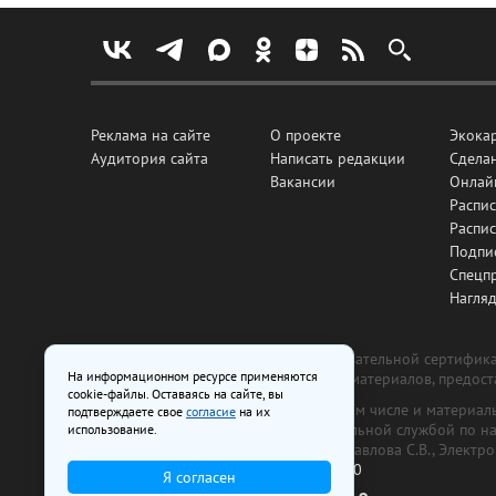
Реклама на сайте
О проекте
Экока
Аудитория сайта
Написать редакции
Сделан
Вакансии
Онлай
Распис
Распи
Подпи
Спецп
Нагля
Все рекламные товары подлежат обязательной сертификац
На информационном ресурсе применяются
изготовлена и размещена на основе материалов, предос
cookie-файлы. Оставаясь на сайте, вы
На сайте www.irk.ru размещаются в том числе и материа
подтверждаете свое
согласие
на их
от 29 октября 2018 г., выдан Федеральной службой по 
использование.
ООО «Ирк.ру». Главный редактор — Павлова С.В., Электр
Телефон редакции:
+7 (3952) 48-88-50
Я согласен