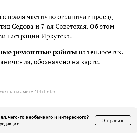
2 февраля частично ограничат проезд
лиц Седова и 7-ая Советская. Об этом
министрации Иркутска.
ные ремонтные работы
на теплосетях.
раничения, обозначено на карте.
текст и нажмите
Ctrl
+
Enter
ия, чего-то необычного и интересного?
Отправить
 редакцию