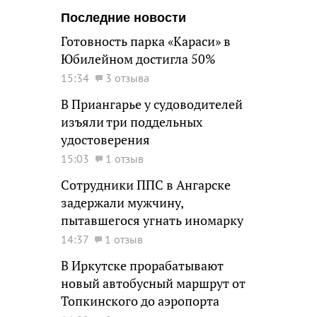
Последние новости
Готовность парка «Караси» в
Юбилейном достигла 50%
15:34
3 отзыва
В Приангарье у судоводителей
изъяли три поддельных
удостоверения
15:03
1 отзыв
Сотрудники ППС в Ангарске
задержали мужчину,
пытавшегося угнать иномарку
14:37
1 отзыв
В Иркутске прорабатывают
новый автобусный маршрут от
Топкинского до аэропорта