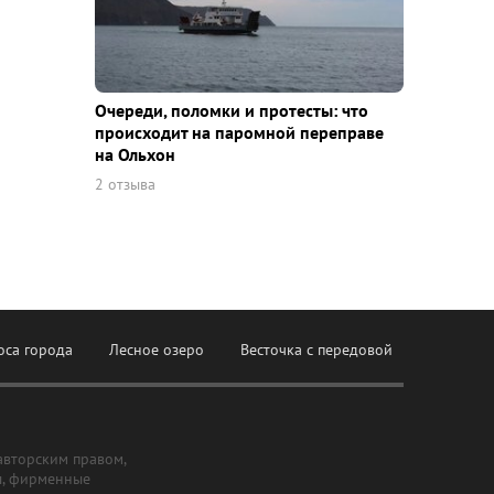
Очереди, поломки и протесты: что
происходит на паромной переправе
на Ольхон
2 отзыва
оса города
Лесное озеро
Весточка с передовой
авторским правом,
ы, фирменные