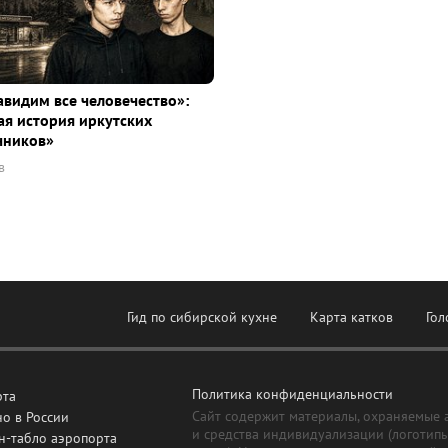
видим все человечество»:
я история иркутских
чников»
в
Гид по сибирской кухне
Карта катков
Гол
Политика конфиденциальности
рта
Сайт содержит материалы, охраняемые 
о в России
и средства индивидуализации (логотип
н-табло аэропорта