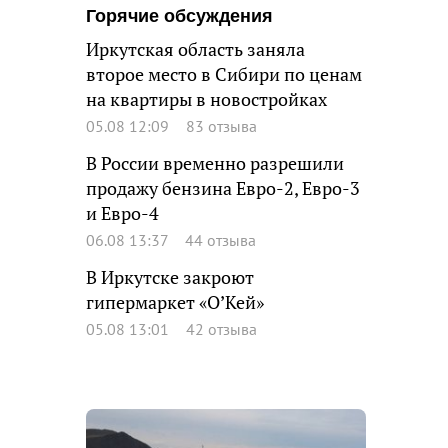
Горячие обсуждения
Иркутская область заняла
второе место в Сибири по ценам
на квартиры в новостройках
05.08 12:09
83 отзыва
В России временно разрешили
продажу бензина Евро-2, Евро-3
и Евро-4
06.08 13:37
44 отзыва
В Иркутске закроют
гипермаркет «О’Кей»
05.08 13:01
42 отзыва