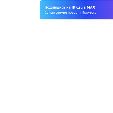
Подпишиcь на IRK.ru в MAX
Cамые свежие новости Иркутска