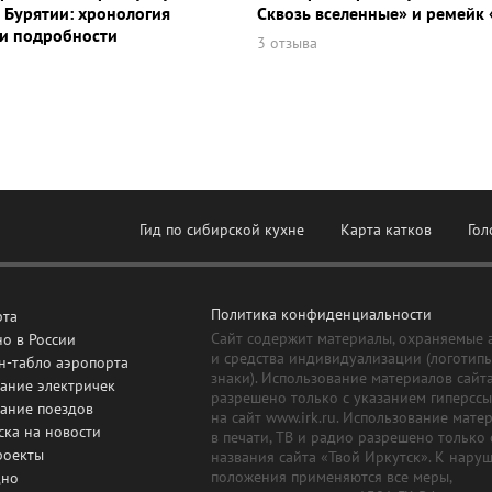
 Бурятии: хронология
Сквозь вселенные» и ремейк 
и подробности
3 отзыва
Гид по сибирской кухне
Карта катков
Гол
Политика конфиденциальности
рта
Сайт содержит материалы, охраняемые 
о в России
и средства индивидуализации (логотип
н-табло аэропорта
знаки). Использование материалов сайт
ание электричек
разрешено только с указанием гиперсс
сание поездов
на сайт www.irk.ru. Использование мате
ска на новости
в печати, ТВ и радио разрешено только 
роекты
названия сайта «Твой Иркутск». К нару
положения применяются все меры,
дно