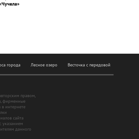
«Чучела»
оса города
Лесное озеро
Весточка с передовой
авторским правом,
ы, фирменные
а в интернете
ылки
риалов сайта
с указанием
шителям данного