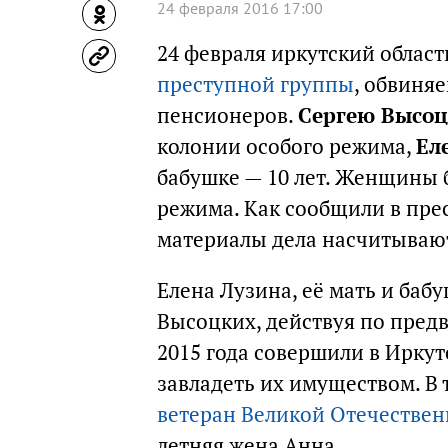
24 февраля 2016 17:00
24 февраля иркутский облас
преступной группы
, обвиня
пенсионеров.
Сергею Высо
колонии особого режима,
Ел
бабушке — 10 лет. Женщины 
режима. Как сообщили в прес
материалы дела насчитывают
Елена Лузина, её мать и баб
Высоцких, действуя по предв
2015 года совершили в Ирку
завладеть их имуществом. В 
ветеран Великой Отечестве
летняя жена Анна.