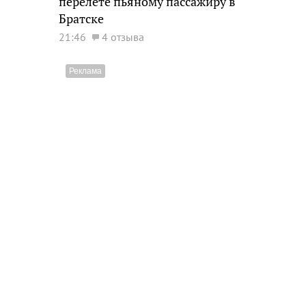
перелете пьяному пассажиру в
Братске
21:46
4 отзыва