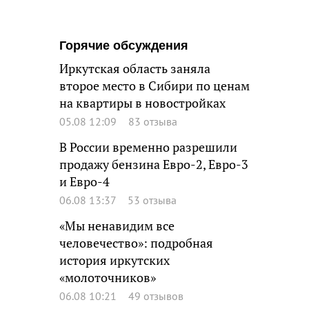
Горячие обсуждения
Иркутская область заняла
второе место в Сибири по ценам
на квартиры в новостройках
05.08 12:09
83 отзыва
В России временно разрешили
продажу бензина Евро-2, Евро-3
и Евро-4
06.08 13:37
53 отзыва
«Мы ненавидим все
человечество»: подробная
история иркутских
«молоточников»
06.08 10:21
49 отзывов