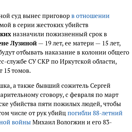
тной суд вынес приговор
в отношении
емой в серии жестоких убийств
цких
назначили пожизненный срок в
ене Лузиной
— 19 лет, ее матери — 15 лет,
будут отбывать наказание в колонии общего
с-службе СУ СКР по Иркутской области,
 15 томов.
ушка, а также бывший сожитель Сергей
арительному сговору, с февраля по март
тске убийства пяти пожилых людей, чтобы
том числе от рук убийц
погибли 88-летний
нной войны
Михаил Вологжин и его 83-