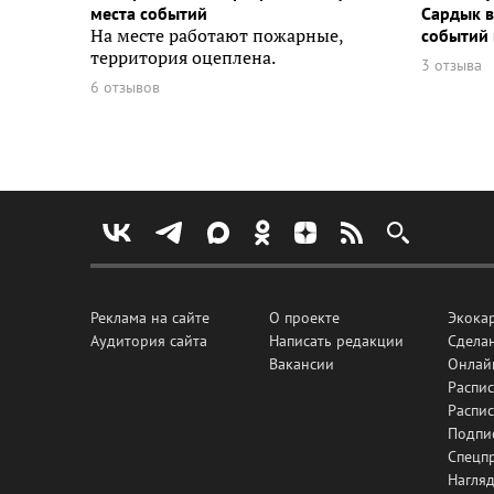
места событий
Сардык в
На месте работают пожарные,
событий 
территория оцеплена.
3 отзыва
6 отзывов
Реклама на сайте
О проекте
Экока
Аудитория сайта
Написать редакции
Сделан
Вакансии
Онлай
Распис
Распи
Подпи
Спецп
Нагля