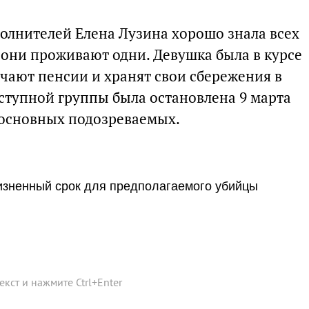
полнителей Елена Лузина хорошо знала всех
о они проживают одни. Девушка была в курсе
чают пенсии и хранят свои сбережения в
еступной группы была остановлена 9 марта
я основных подозреваемых.
изненный срок для предполагаемого убийцы
текст и нажмите
Ctrl
+
Enter