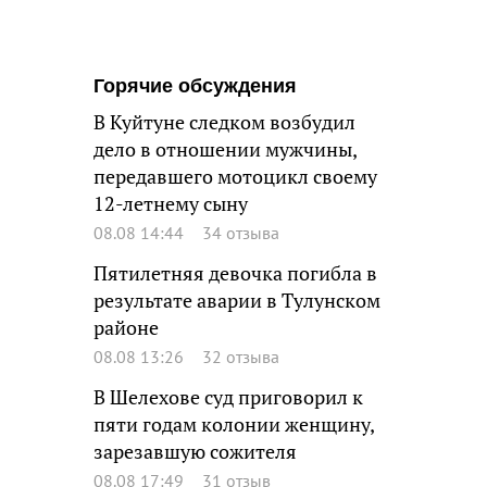
Горячие обсуждения
В Куйтуне следком возбудил
дело в отношении мужчины,
передавшего мотоцикл своему
12-летнему сыну
08.08 14:44
34 отзыва
Пятилетняя девочка погибла в
результате аварии в Тулунском
районе
08.08 13:26
32 отзыва
В Шелехове суд приговорил к
пяти годам колонии женщину,
зарезавшую сожителя
08.08 17:49
31 отзыв