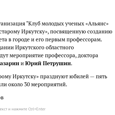
ганизация "Клуб молодых ученых «Альянс»
 старому Иркутску», посвященную созданию
та в городе и его первым профессорам.
здании Иркутского областного
едут мероприятие профессора, доктора
Казарин
и
Юрий Петрушин
.
арому Иркутску» празднуют юбилей — пять
или около 30 мероприятий.
ов
текст и нажмите
Ctrl
+
Enter