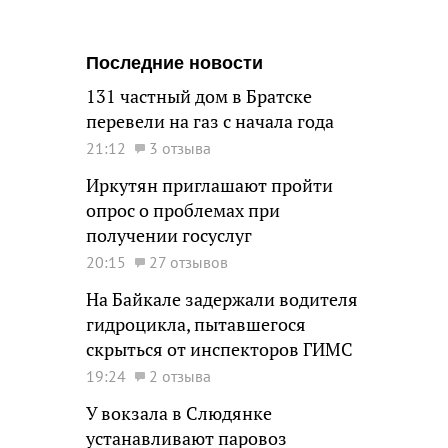
Последние новости
131 частный дом в Братске
перевели на газ с начала года
21:12
3 отзыва
Иркутян приглашают пройти
опрос о проблемах при
получении госуслуг
20:15
27 отзывов
На Байкале задержали водителя
гидроцикла, пытавшегося
скрыться от инспекторов ГИМС
19:24
2 отзыва
У вокзала в Слюдянке
устанавливают паровоз