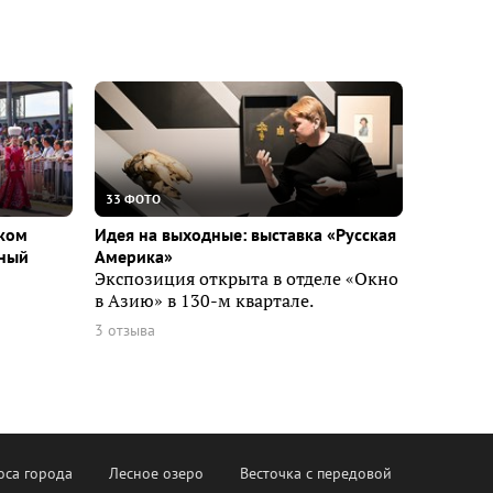
33 ФОТО
ском
Идея на выходные: выставка «Русская
вный
Америка»
Экспозиция открыта в отделе «Окно
в Азию» в 130-м квартале.
3 отзыва
оса города
Лесное озеро
Весточка с передовой