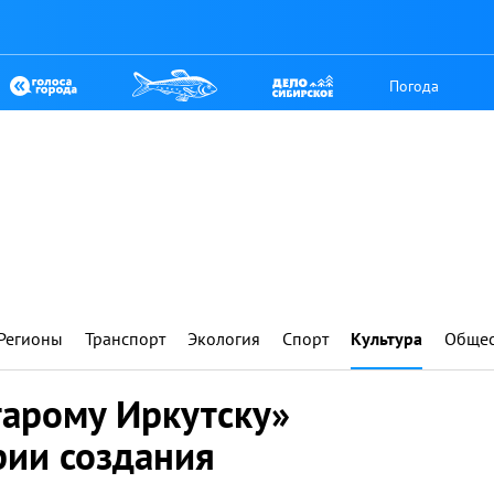
Погода
Регионы
Транспорт
Экология
Спорт
Культура
Общес
тарому Иркутску»
рии создания