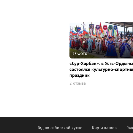
23 ФОТО
«Сур-Харбан»: в Усть-Ордын
состоялся культурно-спорти
праздник
2 отзыва
Гид по сибирской кухне
Карта катков
Гол