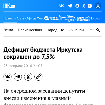
Новости
Статьи
Афиша
Фото
Погода
Ту
Лента
Происшествия
Народные
Финансы
Регионы
Дефицит бюджета Иркутска
сокращен до 7,5%
25 февраля 2016 21:05
На очередном заседании депутаты
внесли изменения в главный