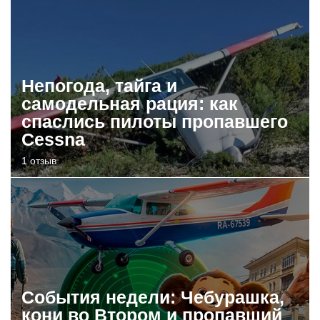
Непогода, тайга и
самодельная рация: как
спаслись пилоты пропавшего
Cessna
1 отзыв
События недели: Чебурашка,
кони во Втором и пропавший