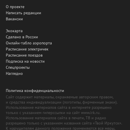
О проекте
Написать редакции
Вакансии
Экокарта
Сделано в России
Онлайн-табло аэропорта
Расписание электричек
Расписание поездов
Подписка на новости
Спецпроекты
Наглядно
Политика конфиденциальности
Сайт содержит материалы, охраняемые авторским правом,
и средства индивидуализации (логотипы, фирменные знаки).
Использование материалов сайта в интернете разрешено
только с указанием гиперссылки на сайт www.irk.ru.
Использование материалов сайта в печати, ТВ и радио
разрешено только с указанием названия сайта «Твой Иркутск».
К нарушителям данного положения применяются все меры,