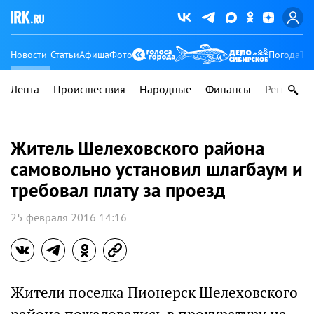
Новости
Статьи
Афиша
Фото
Погода
Ту
Лента
Происшествия
Народные
Финансы
Регионы
Житель Шелеховского района
самовольно установил шлагбаум и
требовал плату за проезд
25 февраля 2016 14:16
Жители поселка Пионерск Шелеховского