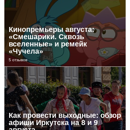
Кинопремьеры августа:
«Смешарики. Сквозь
вселенные» и ремейк
«Чучела»
5 отзывов
Как провести выходные: обзор
афиши Иркутска на 8 и 9
августа