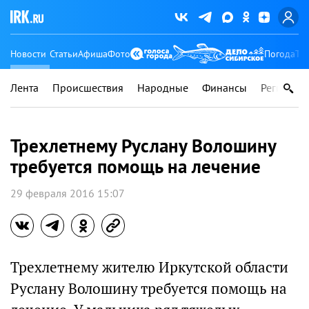
Новости
Статьи
Афиша
Фото
Погода
Ту
Лента
Происшествия
Народные
Финансы
Регионы
Трехлетнему Руслану Волошину
требуется помощь на лечение
29 февраля 2016 15:07
Трехлетнему жителю Иркутской области
Руслану Волошину требуется помощь на