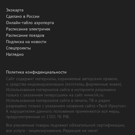
Экокарта
Сделано в России
Онлайн-табло аэропорта
Расписание электричек
Расписание поездов
Подписка на новости
Спецпроекты
Наглядно
Политика конфиденциальности
Сайт содержит материалы, охраняемые авторским правом,
и средства индивидуализации (логотипы, фирменные знаки).
Использование материалов сайта в интернете разрешено
только с указанием гиперссылки на сайт www.irk.ru.
Использование материалов сайта в печати, ТВ и радио
разрешено только с указанием названия сайта «Твой Иркутск».
К нарушителям данного положения применяются все меры,
предусмотренные ст. 1301 ГК РФ.
Все рекламные товары подлежат обязательной сертификации,
все услуги - лицензированию. Редакция не несет