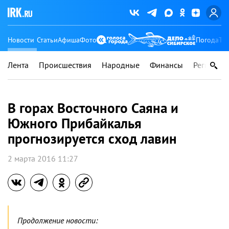
Новости
Статьи
Афиша
Фото
Погода
Ту
Лента
Происшествия
Народные
Финансы
Регионы
В горах Восточного Саяна и
Южного Прибайкалья
прогнозируется сход лавин
2 марта 2016 11:27
Продолжение новости: