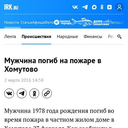
Новости
Статьи
Афиша
Фото
Погода
Ту
Лента
Происшествия
Народные
Финансы
Регионы
Мужчина погиб на пожаре в
Хомутово
2 марта 2016 14:58
Мужчина 1978 года рождения погиб во
время пожара в частном жилом доме в