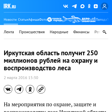
Новости
Статьи
Афиша
Фото
Погода
Ту
Лента
Происшествия
Народные
Финансы
Регионы
Иркутская область получит 250
миллионов рублей на охрану и
воспроизводство леса
2 марта 2016 15:30
На мероприятия по охране, защите и