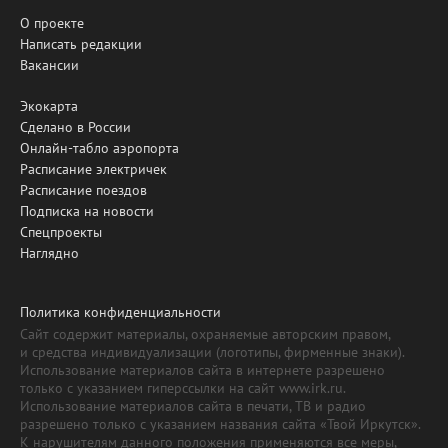
О проекте
Написать редакции
Вакансии
Экокарта
Сделано в России
Онлайн-табло аэропорта
Расписание электричек
Расписание поездов
Подписка на новости
Спецпроекты
Наглядно
Политика конфиденциальности
Сайт содержит материалы, охраняемые авторским правом,
и средства индивидуализации (логотипы, фирменные знаки).
Использование материалов сайта в интернете разрешено
только с указанием гиперссылки на сайт www.irk.ru.
Использование материалов сайта в печати, ТВ и радио
разрешено только с указанием названия сайта «Твой Иркутск».
К нарушителям данного положения применяются все меры,