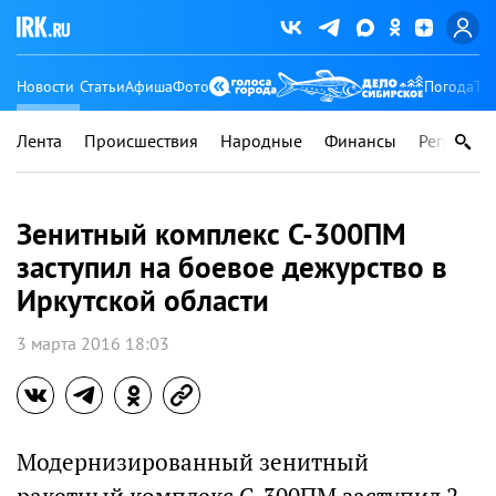
Новости
Статьи
Афиша
Фото
Погода
Ту
Лента
Происшествия
Народные
Финансы
Регионы
Зенитный комплекс С-300ПМ
заступил на боевое дежурство в
Иркутской области
3 марта 2016 18:03
Модернизированный зенитный