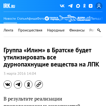
Новости
Статьи
Афиша
Фото
Погода
Ту
Лента
Происшествия
Народные
Финансы
Регионы
Группа «Илим» в Братске будет
утилизировать все
дурнопахнущие вещества на ЛПК
3 марта 2016 14:04
В результате реализации