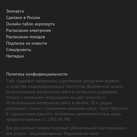
Экокарта
Сделано в России
Онлайн-табло аэропорта
Расписание электричек
Расписание поездов
Подписка на новости
Спецпроекты
Наглядно
Политика конфиденциальности
Сайт содержит материалы, охраняемые авторским правом,
и средства индивидуализации (логотипы, фирменные знаки).
Использование материалов сайта в интернете разрешено
только с указанием гиперссылки на сайт www.irk.ru.
Использование материалов сайта в печати, ТВ и радио
разрешено только с указанием названия сайта «Твой Иркутск».
К нарушителям данного положения применяются все меры,
предусмотренные ст. 1301 ГК РФ.
Все рекламные товары подлежат обязательной сертификации,
все услуги - лицензированию. Редакция не несет