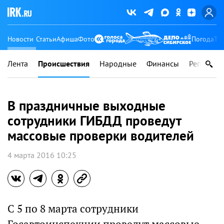
Новости
Статьи
Афиша
Фото
Погода
Ту
Лента
Происшествия
Народные
Финансы
Регионы
В праздничные выходные
сотрудники ГИБДД проведут
массовые проверки водителей
4 марта 2016 10:25
С 5 по 8 марта сотрудники