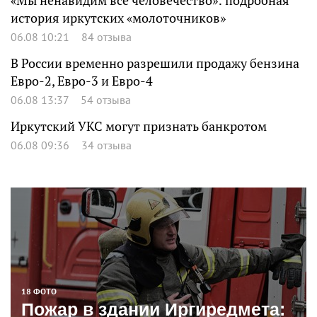
«Мы ненавидим все человечество»: подробная
история иркутских «молоточников»
06.08 10:21
84 отзыва
В России временно разрешили продажу бензина
Евро-2, Евро-3 и Евро-4
06.08 13:37
54 отзыва
Иркутский УКС могут признать банкротом
06.08 09:36
34 отзыва
18 ФОТО
Пожар в здании Иргиредмета: