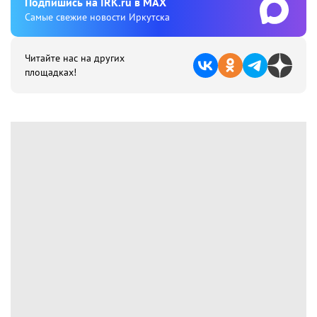
Подпишиcь на IRK.ru в MAX
Cамые свежие новости Иркутска
Читайте нас на других
площадках!