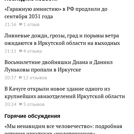
«Гаражную амнистию» в РФ продлили до
сентября 2031 года
21:56
1 отзыв
Ливневые дожди, грозы, град и порывы ветра
ожидаются в Иркутской области на выходных
21:11
4 отзыва
Восьмилетние двойняшки Диана и Даниил
Луньковы пропали в Иркутске
20:37
12 отзывов
В Качуге открыли новое здание одного из
крупнейших авиаотделений Иркутской области
20:24
5 отзывов
Горячие обсуждения
«Мы ненавидим все человечество»: подробная
история иркутских «молоточников»