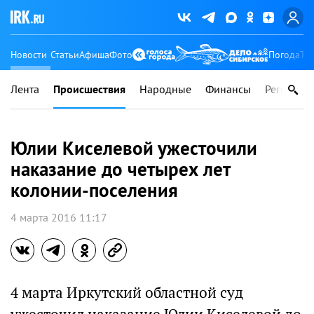
Новости
Статьи
Афиша
Фото
Погода
Ту
Лента
Происшествия
Народные
Финансы
Регионы
Юлии Киселевой ужесточили
наказание до четырех лет
колонии-поселения
4 марта 2016 11:17
4 марта Иркутский областной суд