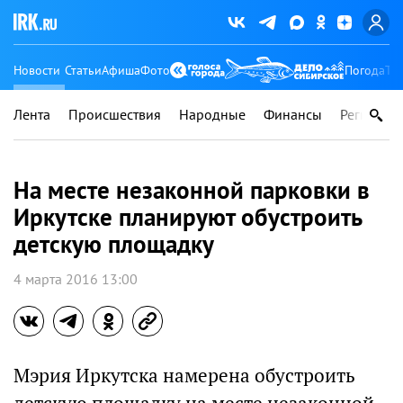
Новости
Статьи
Афиша
Фото
Погода
Ту
Лента
Происшествия
Народные
Финансы
Регионы
На месте незаконной парковки в
Иркутске планируют обустроить
детскую площадку
4 марта 2016 13:00
Мэрия Иркутска намерена обустроить