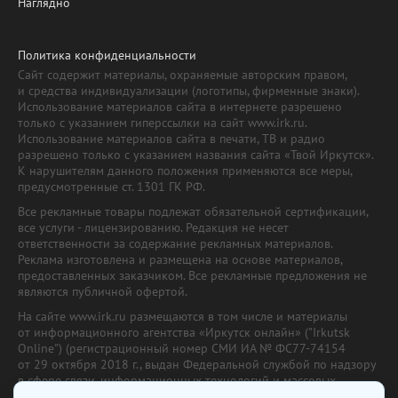
Наглядно
Политика конфиденциальности
Сайт содержит материалы, охраняемые авторским правом,
и средства индивидуализации (логотипы, фирменные знаки).
Использование материалов сайта в интернете разрешено
только с указанием гиперссылки на сайт www.irk.ru.
Использование материалов сайта в печати, ТВ и радио
разрешено только с указанием названия сайта «Твой Иркутск».
К нарушителям данного положения применяются все меры,
предусмотренные ст. 1301 ГК РФ.
Все рекламные товары подлежат обязательной сертификации,
все услуги - лицензированию. Редакция не несет
ответственности за содержание рекламных материалов.
Реклама изготовлена и размещена на основе материалов,
предоставленных заказчиком. Все рекламные предложения не
являются публичной офертой.
На сайте www.irk.ru размещаются в том числе и материалы
от информационного агентства «Иркутск онлайн» ("Irkutsk
Online") (регистрационный номер СМИ ИА № ФС77-74154
от 29 октября 2018 г., выдан Федеральной службой по надзору
в сфере связи, информационных технологий и массовых
коммуникаций) с соответствующей пометкой. Учредитель —