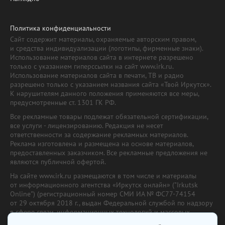
Политика конфиденциальности
Сайт содержит материалы, охраняемые авторским правом,
и средства индивидуализации (логотипы, фирменные знаки).
Использование материалов сайта в интернете разрешено
только с указанием гиперссылки на сайт www.irk.ru.
Использование материалов сайта в печати, ТВ и радио
разрешено только с указанием названия сайта «Твой Иркутск».
К нарушителям данного положения применяются все меры,
предусмотренные ст. 1301 ГК РФ.
Все рекламные товары подлежат обязательной сертификации,
все услуги - лицензированию. Редакция не несет
ответственности за содержание рекламных материалов.
Реклама изготовлена и размещена на основе материалов,
предоставленных заказчиком. Все рекламные предложения не
являются публичной офертой.
На сайте www.irk.ru размещаются в том числе и материалы
от информационного агентства «Иркутск онлайн» ("Irkutsk
Online") (регистрационный номер СМИ ИА № ФС77-74154
от 29 октября 2018 г., выдан Федеральной службой по надзору
в сфере связи, информационных технологий и массовых
коммуникаций) с соответствующей пометкой. Учредитель —