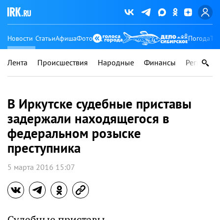
Новости
Статьи
Афиша
Фото
Погода
Ту
Лента
Происшествия
Народные
Финансы
Регионы
В Иркутске судебные приставы
задержали находящегося в
федеральном розыске
преступника
5 марта 2016 15:07
Судебные приставы