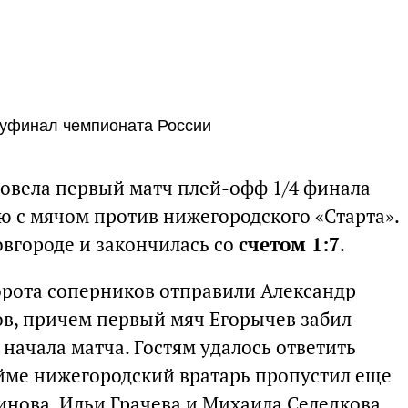
уфинал чемпионата России
ровела первый матч плей-офф 1/4 финала
ю с мячом против нижегородского «Старта».
вгороде и закончилась со
счетом 1:7
.
ворота соперников отправили Александр
в, причем первый мяч Егорычев забил
начала матча. Гостям удалось ответить
йме нижегородский вратарь пропустил еще
инова, Ильи Грачева и Михаила Селедкова.