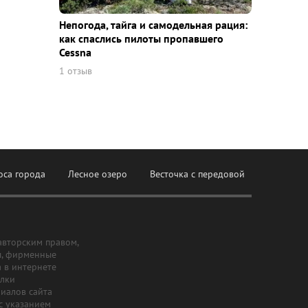
Непогода, тайга и самодельная рация:
как спаслись пилоты пропавшего
Cessna
1 отзыв
оса города
Лесное озеро
Весточка с передовой
авторским правом,
ы, фирменные
а в интернете
ылки
риалов сайта
с указанием