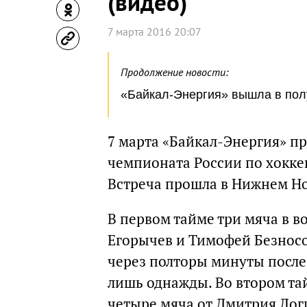
(видео)
7 марта 2016 20:07
Продолжение новости:
«Байкал-Энергия» вышла в пол
7 марта «Байкал-Энергия» п
чемпионата России по хокке
Встреча прошла в Нижнем Но
В первом тайме три мяча в 
Егорычев и Тимофей Безносо
через полторы минуты после 
лишь однажды. Во втором та
четыре мяча от Дмитрия Лог