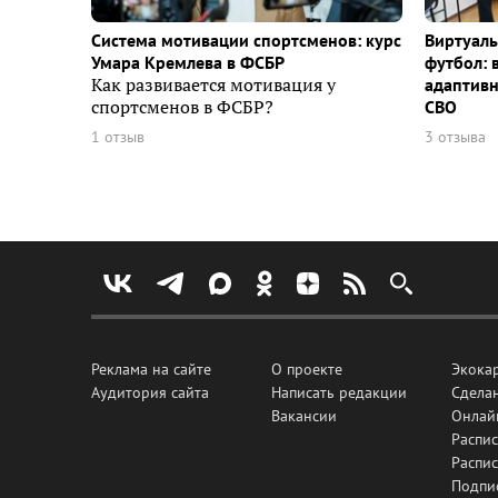
Система мотивации спортсменов: курс
Виртуаль
Умара Кремлева в ФСБР
футбол: 
Как развивается мотивация у
адаптивн
спортсменов в ФСБР?
СВО
1 отзыв
3 отзыва
Реклама на сайте
О проекте
Экока
Аудитория сайта
Написать редакции
Сделан
Вакансии
Онлай
Распис
Распи
Подпи