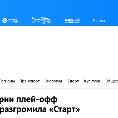
Погода
Регионы
Транспорт
Экология
Спорт
Культура
Общес
ерии плей-офф
разгромила «Старт»