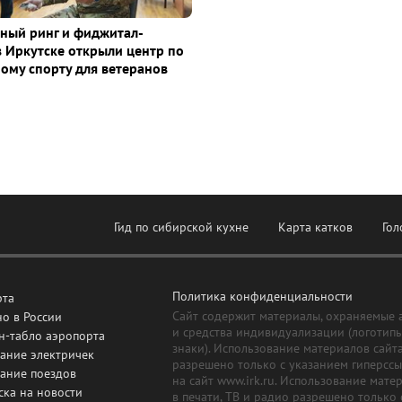
ный ринг и фиджитал-
в Иркутске открыли центр по
ому спорту для ветеранов
Гид по сибирской кухне
Карта катков
Гол
Политика конфиденциальности
рта
Сайт содержит материалы, охраняемые 
о в России
и средства индивидуализации (логотип
н-табло аэропорта
знаки). Использование материалов сайт
ание электричек
разрешено только с указанием гиперсс
сание поездов
на сайт www.irk.ru. Использование мате
ска на новости
в печати, ТВ и радио разрешено только 