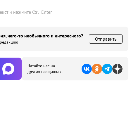
текст и нажмите
Ctrl
+
Enter
ия, чего-то необычного и интересного?
Отправить
 редакцию
Читайте нас на
других площадках!