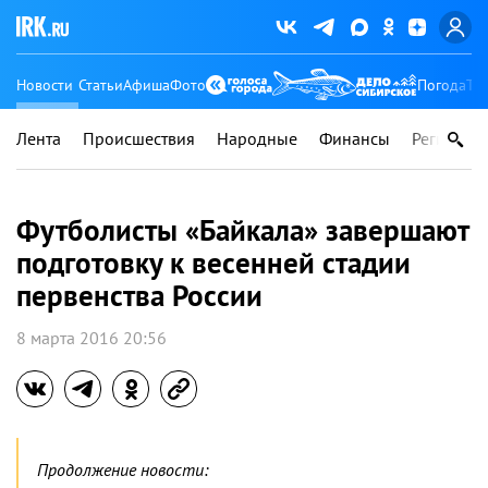
Новости
Статьи
Афиша
Фото
Погода
Ту
Лента
Происшествия
Народные
Финансы
Регионы
Футболисты «Байкала» завершают
подготовку к весенней стадии
первенства России
8 марта 2016 20:56
Продолжение новости: