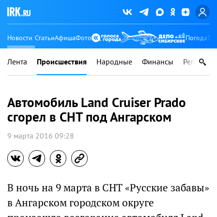
Новости
Статьи
Афиша
Фото
Погода
Ту
Лента
Происшествия
Народные
Финансы
Регионы
Автомобиль Land Cruiser Prado
сгорел в СНТ под Ангарском
9 марта 2016 09:28
В ночь на 9 марта в СНТ «Русские забавы»
в Ангарском городском округе