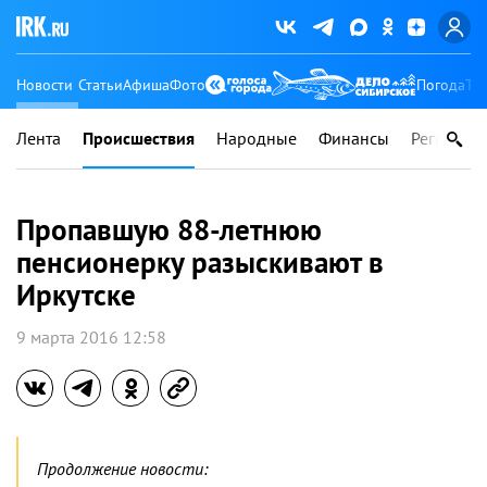
Новости
Статьи
Афиша
Фото
Погода
Ту
Лента
Происшествия
Народные
Финансы
Регионы
Пропавшую 88-летнюю
пенсионерку разыскивают в
Иркутске
9 марта 2016 12:58
Продолжение новости: