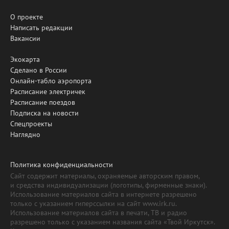
О проекте
Написать редакции
Вакансии
Экокарта
Сделано в России
Онлайн-табло аэропорта
Расписание электричек
Расписание поездов
Подписка на новости
Спецпроекты
Наглядно
Политика конфиденциальности
Сайт содержит материалы, охраняемые авторским правом,
и средства индивидуализации (логотипы, фирменные знаки).
Использование материалов сайта в интернете разрешено
только с указанием гиперссылки на сайт www.irk.ru.
Использование материалов сайта в печати, ТВ и радио
разрешено только с указанием названия сайта «Твой Иркутск».