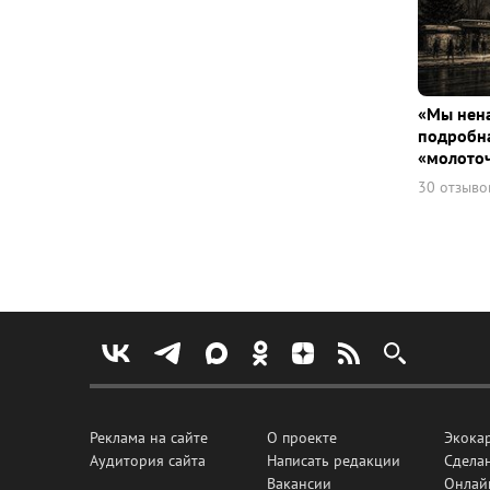
«Мы нена
подробна
«молото
30 отзыво
Реклама на сайте
О проекте
Экока
Аудитория сайта
Написать редакции
Сделан
Вакансии
Онлай