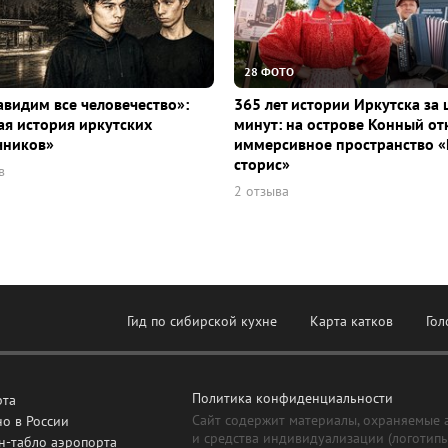
28 ФОТО
видим все человечество»:
365 лет истории Иркутска за 
я история иркутских
минут: на острове Конный о
чников»
иммерсивное пространство «
сторис»
в
2 отзыва
Гид по сибирской кухне
Карта катков
Гол
Политика конфиденциальности
рта
Сайт содержит материалы, охраняемые 
о в России
и средства индивидуализации (логотип
н-табло аэропорта