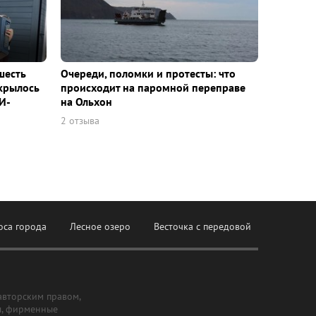
шесть
Очереди, поломки и протесты: что
ткрылось
происходит на паромной переправе
И-
на Ольхон
2 отзыва
оса города
Лесное озеро
Весточка с передовой
авторским правом,
ы, фирменные