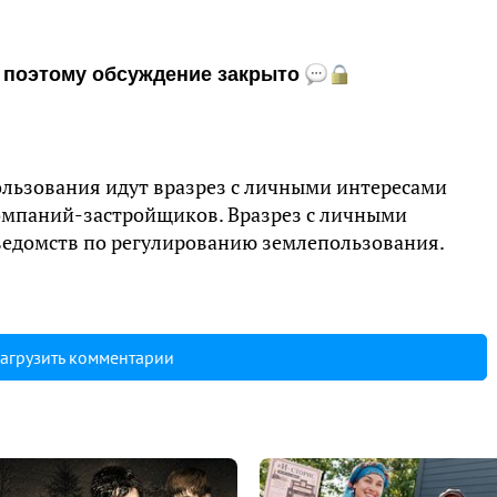
и, поэтому обсуждение закрыто
льзования идут вразрез с личными интересами
омпаний-застройщиков. Вразрез с личными
ведомств по регулированию землепользования.
агрузить комментарии