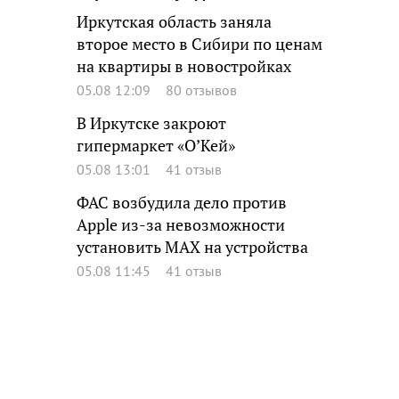
Иркутская область заняла
второе место в Сибири по ценам
на квартиры в новостройках
05.08 12:09
80 отзывов
В Иркутске закроют
гипермаркет «О’Кей»
05.08 13:01
41 отзыв
ФАС возбудила дело против
Apple из-за невозможности
установить MAX на устройства
05.08 11:45
41 отзыв