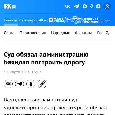
Новости
Статьи
Афиша
Фото
Погода
Ту
Лента
Происшествия
Народные
Финансы
Регионы
Суд обязал администрацию
Баяндая построить дорогу
11 марта 2016 16:03
Баяндаевский районный суд
удовлетворил иск прокуратуры и обязал