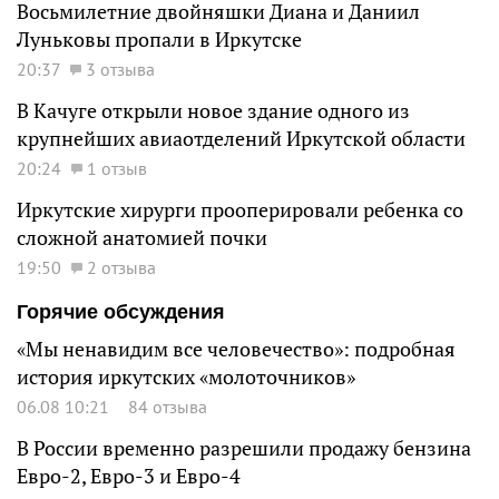
Восьмилетние двойняшки Диана и Даниил
Луньковы пропали в Иркутске
20:37
3 отзыва
В Качуге открыли новое здание одного из
крупнейших авиаотделений Иркутской области
20:24
1 отзыв
Иркутские хирурги прооперировали ребенка со
сложной анатомией почки
19:50
2 отзыва
Горячие обсуждения
«Мы ненавидим все человечество»: подробная
история иркутских «молоточников»
06.08 10:21
84 отзыва
В России временно разрешили продажу бензина
Евро-2, Евро-3 и Евро-4