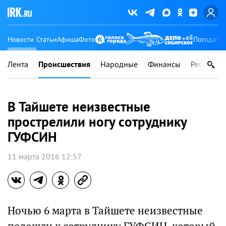
Новости
Статьи
Афиша
Фото
Погода
Ту
Лента
Происшествия
Народные
Финансы
Регионы
В Тайшете неизвестные
прострелили ногу сотруднику
ГУФСИН
11 марта 2016 12:57
Ночью 6 марта в Тайшете неизвестные