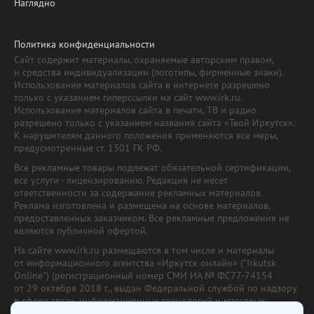
Наглядно
Политика конфиденциальности
Сайт содержит материалы, охраняемые авторским правом,
и средства индивидуализации (логотипы, фирменные знаки).
Использование материалов сайта в интернете разрешено
только с указанием гиперссылки на сайт www.irk.ru.
Использование материалов сайта в печати, ТВ и радио
разрешено только с указанием названия сайта «Твой Иркутск».
К нарушителям данного положения применяются все меры,
предусмотренные ст. 1301 ГК РФ.
Все рекламные товары подлежат обязательной сертификации,
все услуги - лицензированию. Редакция не несет
ответственности за содержание рекламных материалов.
Реклама изготовлена и размещена на основе материалов,
предоставленных заказчиком. Все рекламные предложения не
являются публичной офертой.
На сайте www.irk.ru размещаются в том числе и материалы
от информационного агентства «Иркутск онлайн» ("Irkutsk
Online") (регистрационный номер СМИ ИА № ФС77-74154
от 29 октября 2018 г., выдан Федеральной службой по надзору
в сфере связи, информационных технологий и массовых
коммуникаций) с соответствующей пометкой. Учредитель —