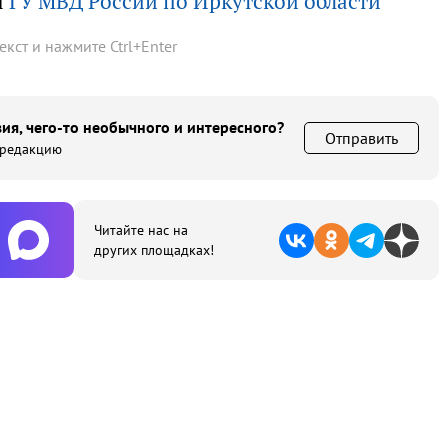
ы
ГУ МВД России по Иркутской области
текст и нажмите
Ctrl
+
Enter
ия, чего-то необычного и интересного?
Отправить
 редакцию
Читайте нас на
других площадках!