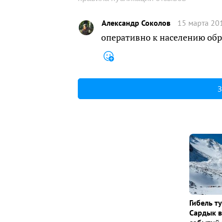
Александр Соколов
15 марта 20
оперативно к населению обр
З
Гибель т
Сардык в