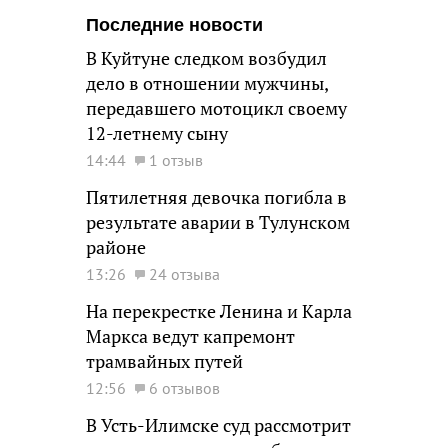
Последние новости
В Куйтуне следком возбудил
дело в отношении мужчины,
передавшего мотоцикл своему
12-летнему сыну
14:44
1 отзыв
Пятилетняя девочка погибла в
результате аварии в Тулунском
районе
13:26
24 отзыва
На перекрестке Ленина и Карла
Маркса ведут капремонт
трамвайных путей
12:56
6 отзывов
В Усть-Илимске суд рассмотрит