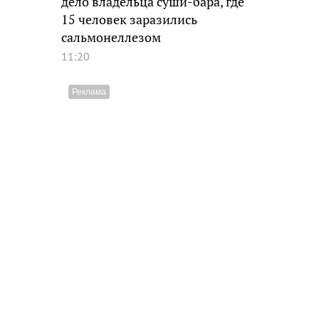
дело владельца суши-бара, где
15 человек заразились
сальмонеллезом
11:20