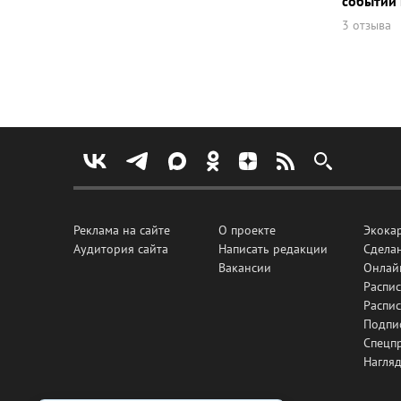
событий 
3 отзыва
Реклама на сайте
О проекте
Экока
Аудитория сайта
Написать редакции
Сделан
Вакансии
Онлай
Распис
Распи
Подпи
Спецп
Нагля