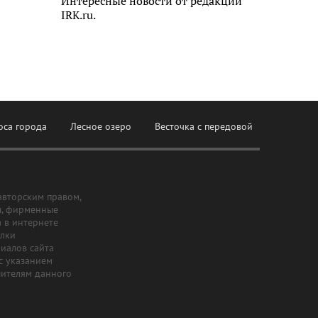
Интересные новости от редакции
IRK.ru.
оса города
Лесное озеро
Весточка с передовой
авторским правом,
ы, фирменные
а в интернете
ылки
риалов сайта
с указанием
шителям данного