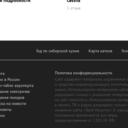
и подробности
Cessna
1 отзыв
Гид по сибирской кухне
Карта катков
Гол
Политика конфиденциальности
рта
Сайт содержит материалы, охраняемые 
о в России
и средства индивидуализации (логотип
н-табло аэропорта
знаки). Использование материалов сайт
ание электричек
разрешено только с указанием гиперсс
сание поездов
на сайт www.irk.ru. Использование мате
ска на новости
в печати, ТВ и радио разрешено только 
роекты
названия сайта «Твой Иркутск». К нару
положения применяются все меры,
дно
предусмотренные ст. 1301 ГК РФ.