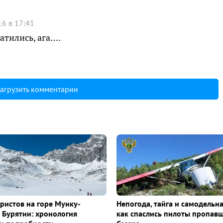
16 в 17:41
атились, ага….
агрузить комментарии
уристов на горе Мунку-
Непогода, тайга и самодельна
 Бурятии: хронология
как спаслись пилоты пропав