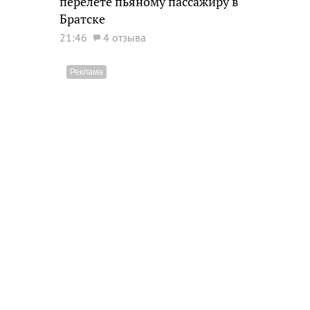
перелете пьяному пассажиру в
Братске
21:46
4 отзыва