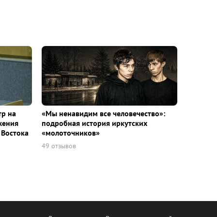
тр на
«Мы ненавидим все человечество»:
жения
подробная история иркутских
 Востока
«молоточников»
49 отзывов