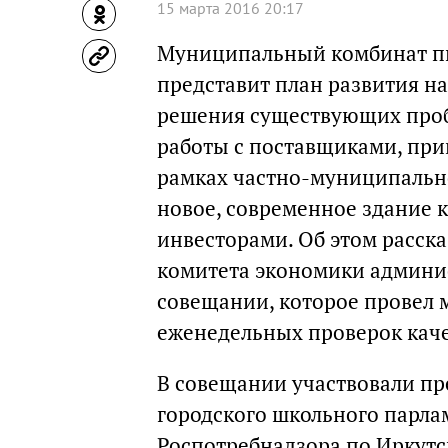
15 марта 2016 20:17
Муниципальный комбинат пи
представит план развития на
решения существующих проб
работы с поставщиками, при
рамках частно-муниципально
новое, современное здание к
инвесторами. Об этом расска
комитета экономики админи
совещании, которое провел 
еженедельных проверок каче
В совещании участвовали пр
городского школьного парла
Роспотребнадзора по Иркутс