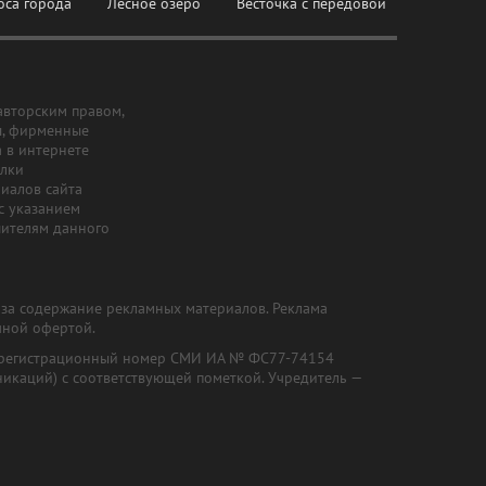
оса города
Лесное озеро
Весточка с передовой
авторским правом,
ы, фирменные
а в интернете
ылки
риалов сайта
с указанием
шителям данного
и за содержание рекламных материалов. Реклама
чной офертой.
") (регистрационный номер СМИ ИА № ФС77-74154
никаций) с соответствующей пометкой. Учредитель —