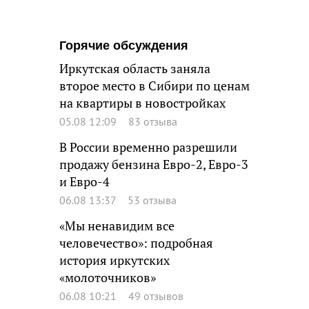
Горячие обсуждения
Иркутская область заняла
второе место в Сибири по ценам
на квартиры в новостройках
05.08 12:09
83 отзыва
В России временно разрешили
продажу бензина Евро-2, Евро-3
и Евро-4
06.08 13:37
53 отзыва
«Мы ненавидим все
человечество»: подробная
история иркутских
«молоточников»
06.08 10:21
49 отзывов