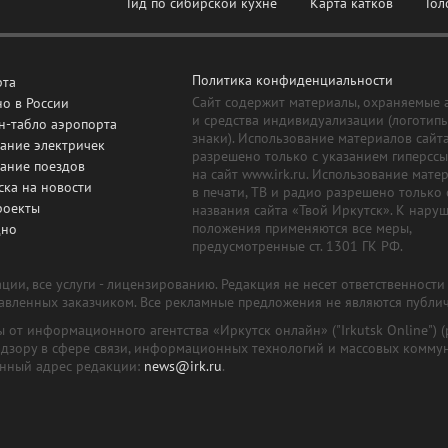
Гид по сибирской кухне
Карта катков
Гол
Политика конфиденциальности
рта
Сайт содержит материалы, охраняемые 
о в России
и средства индивидуализации (логотип
н-табло аэропорта
знаки). Использование материалов сайт
ание электричек
разрешено только с указанием гиперсс
сание поездов
на сайт www.irk.ru. Использование мате
ска на новости
в печати, ТВ и радио разрешено только 
роекты
названия сайта «Твой Иркутск». К нару
положения применяются все меры,
дно
предусмотренные ст. 1301 ГК РФ.
ии, все услуги - лицензированию. Редакция не несет ответственност
тавленных заказчиком. Все рекламные предложения не являются публи
лы от информационного агентства «Иркутск онлайн» ("Irkutsk Online
надзору в сфере связи, информационных технологий и массовых комму
онный адрес редакции:
news@irk.ru
.