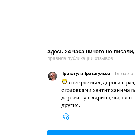
Здесь 24 часа ничего не писал
правила публикации отзывов
Трататули Трататульев
16 марта 
снег растаял, дороги в ра
столовками хватит занимат
дороги - ул. ядринцева, на п
другие.