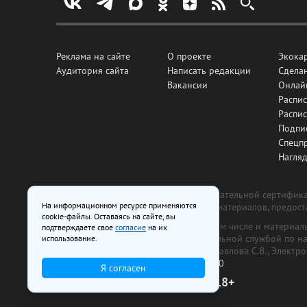
Реклама на сайте
О проекте
Экока
Аудитория сайта
Написать редакции
Сделан
Вакансии
Онлай
Распис
Распи
Подпи
Спецп
Нагля
Все рекламные товары подлежат обязательной сертификац
На информационном ресурсе применяются
изготовлена и размещена на основе материалов, предос
cookie-файлы. Оставаясь на сайте, вы
На сайте www.irk.ru размещаются в том числе и материа
подтверждаете свое
согласие
на их
от 29 октября 2018 г., выдан Федеральной службой по 
использование.
ООО «Ирк.ру». Главный редактор — Павлова С.В., Электр
Телефон редакции:
+7 (3952) 48-88-50
Я согласен
18+
© 2003–2026 IRK.ru Твой Иркутск