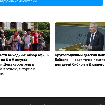
агрузить комментарии
ести выходные: обзор афиши
Круглогодичный детский цен
на 8 и 9 августа
Байкале – новая точка притя
м День строителя и
для детей Сибири и Дальнего
ем в этнокультурном
е.