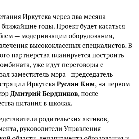
тания Иркутска через два месяца
 ближайшие годы. Проект будет касаться
лем — модернизации оборудования,
влечения высококлассных специалистов. В
го партнерства планируется построить
омбината, уже идут переговоры с
зал заместитель мэра - председатель
страции Иркутска
Руслан Ким
, на первом
мэр
Дмитрий Бердников
, после
ства питания в школах.
едставители родительских активов,
мента, руководители Управления
кой области, департамента образования и