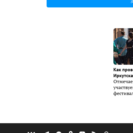
З
Как пров
Иркутска 
Отмечае
участву
фестивал