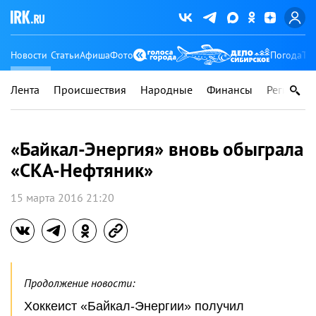
Новости
Статьи
Афиша
Фото
Погода
Ту
Лента
Происшествия
Народные
Финансы
Регионы
«Байкал-Энергия» вновь обыграла
«СКА-Нефтяник»
15 марта 2016 21:20
Продолжение новости:
Хоккеист «Байкал-Энергии» получил