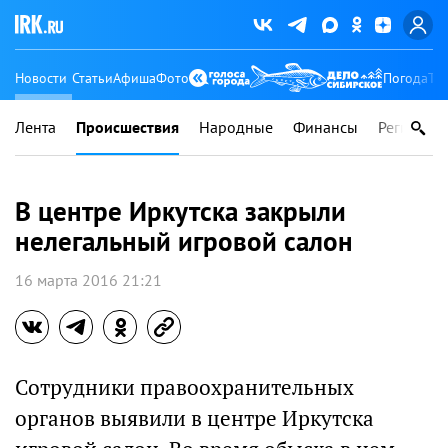
Новости
Статьи
Афиша
Фото
Погода
Ту
Лента
Происшествия
Народные
Финансы
Регионы
В центре Иркутска закрыли
нелегальный игровой салон
16 марта 2016 21:21
Сотрудники правоохранительных
органов выявили в центре Иркутска