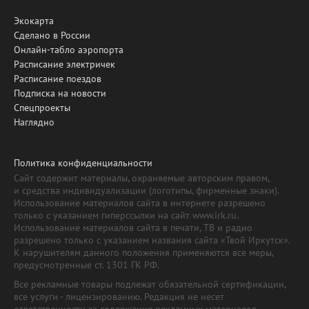
Экокарта
Сделано в России
Онлайн-табло аэропорта
Расписание электричек
Расписание поездов
Подписка на новости
Спецпроекты
Наглядно
Политика конфиденциальности
Сайт содержит материалы, охраняемые авторским правом,
и средства индивидуализации (логотипы, фирменные знаки).
Использование материалов сайта в интернете разрешено
только с указанием гиперссылки на сайт www.irk.ru.
Использование материалов сайта в печати, ТВ и радио
разрешено только с указанием названия сайта «Твой Иркутск».
К нарушителям данного положения применяются все меры,
предусмотренные ст. 1301 ГК РФ.
Все рекламные товары подлежат обязательной сертификации,
все услуги - лицензированию. Редакция не несет
ответственности за содержание рекламных материалов.