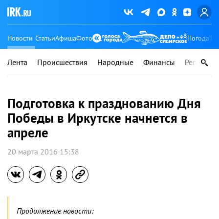
Новости
Статьи
Афиша
Фото
Погода
Ту
Лента
Происшествия
Народные
Финансы
Регионы
Подготовка к празднованию Дня
Победы в Иркутске начнется в
апреле
20 марта 2016 15:38
Продолжение новости: