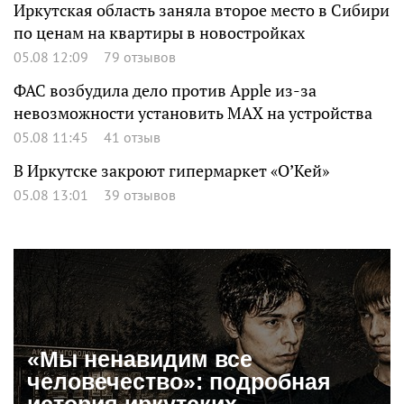
Иркутская область заняла второе место в Сибири
по ценам на квартиры в новостройках
05.08 12:09
79 отзывов
ФАС возбудила дело против Apple из-за
невозможности установить MAX на устройства
05.08 11:45
41 отзыв
В Иркутске закроют гипермаркет «О’Кей»
05.08 13:01
39 отзывов
«Мы ненавидим все
человечество»: подробная
история иркутских