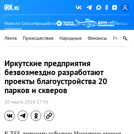
Новости
Статьи
Афиша
Фото
Погода
Ту
Лента
Происшествия
Народные
Финансы
Регионы
Иркутские предприятия
безвозмездно разработают
проекты благоустройства 20
парков и скверов
20 марта 2016 17:56
К 355-летнему юбилею Иркутска мэрия