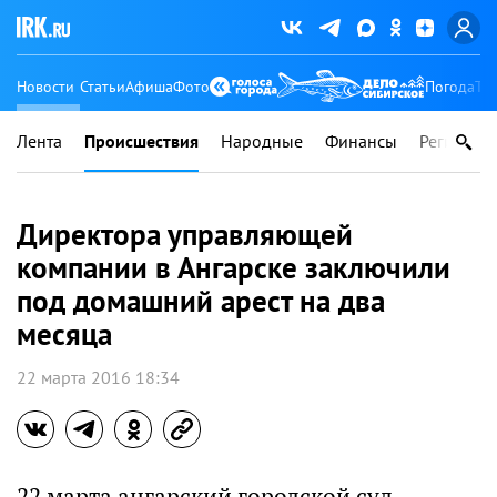
Новости
Статьи
Афиша
Фото
Погода
Ту
Лента
Происшествия
Народные
Финансы
Регионы
Директора управляющей
компании в Ангарске заключили
под домашний арест на два
месяца
22 марта 2016 18:34
22 марта ангарский городской суд