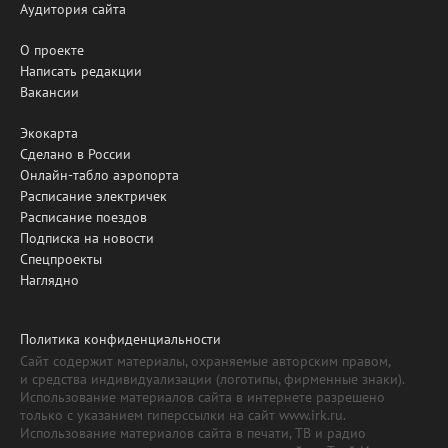
Аудитория сайта
О проекте
Написать редакции
Вакансии
Экокарта
Сделано в России
Онлайн-табло аэропорта
Расписание электричек
Расписание поездов
Подписка на новости
Спецпроекты
Наглядно
Политика конфиденциальности
Сайт содержит материалы, охраняемые авторским правом,
и средства индивидуализации (логотипы, фирменные знаки).
Использование материалов сайта в интернете разрешено
только с указанием гиперссылки на сайт www.irk.ru.
Использование материалов сайта в печати, ТВ и радио