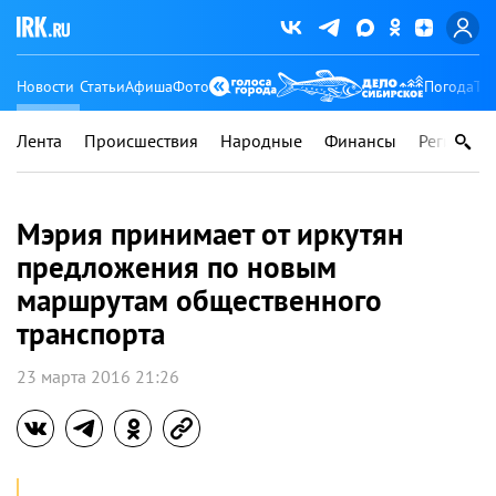
Новости
Статьи
Афиша
Фото
Погода
Ту
Лента
Происшествия
Народные
Финансы
Регионы
Мэрия принимает от иркутян
предложения по новым
маршрутам общественного
транспорта
23 марта 2016 21:26