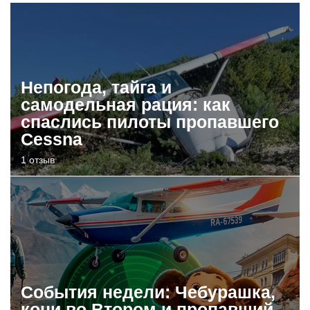
Непогода, тайга и
самодельная рация: как
спаслись пилоты пропавшего
Cessna
1 отзыв
События недели: Чебурашка,
кони во Втором и пропавший