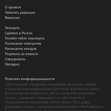
О проекте
Написать редакции
Вакансии
Экокарта
Сделано в России
Онлайн-табло аэропорта
Расписание электричек
Расписание поездов
Подписка на новости
Спецпроекты
Наглядно
Политика конфиденциальности
Сайт содержит материалы, охраняемые авторским правом,
и средства индивидуализации (логотипы, фирменные знаки).
Использование материалов сайта в интернете разрешено
только с указанием гиперссылки на сайт www.irk.ru.
Использование материалов сайта в печати, ТВ и радио
разрешено только с указанием названия сайта «Твой Иркутск».
К нарушителям данного положения применяются все меры,