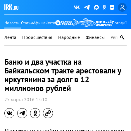
Новости
Статьи
Афиша
Фото
Погода
Ту
Лента
Происшествия
Народные
Финансы
Регионы
Баню и два участка на
Байкальском тракте арестовали у
иркутянина за долг в 12
миллионов рублей
25 марта 2016 15:10
Иркутские судебные приставы наложили