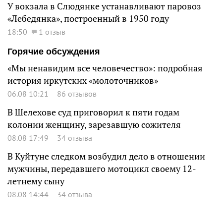
У вокзала в Слюдянке устанавливают паровоз
«Лебедянка», построенный в 1950 году
18:50
1 отзыв
Горячие обсуждения
«Мы ненавидим все человечество»: подробная
история иркутских «молоточников»
06.08 10:21
86 отзывов
В Шелехове суд приговорил к пяти годам
колонии женщину, зарезавшую сожителя
08.08 17:49
34 отзыва
В Куйтуне следком возбудил дело в отношении
мужчины, передавшего мотоцикл своему 12-
летнему сыну
08.08 14:44
34 отзыва