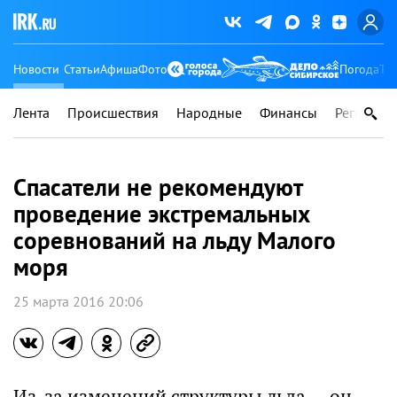
Новости
Статьи
Афиша
Фото
Погода
Ту
Лента
Происшествия
Народные
Финансы
Регионы
Спасатели не рекомендуют
проведение экстремальных
соревнований на льду Малого
моря
25 марта 2016 20:06
Из-за изменений структуры льда — он