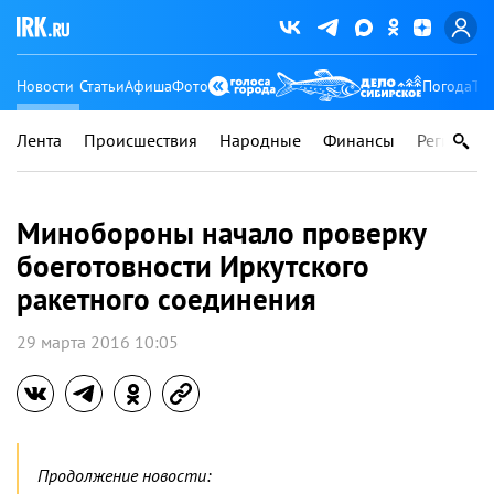
Новости
Статьи
Афиша
Фото
Погода
Ту
Лента
Происшествия
Народные
Финансы
Регионы
Минобороны начало проверку
боеготовности Иркутского
ракетного соединения
29 марта 2016 10:05
Продолжение новости: