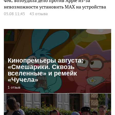
ФАС возбудила дело против Apple из-за
невозможности установить MAX на устройства
05.08 11:45
43 отзыва
Кинопремьеры августа:
«Смешарики. Сквозь
вселенные» и ремейк
«Чучела»
1 отзыв